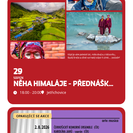
29
SRPEN
NĚHA HIMALÁJE - PŘEDNÁŠKA PETRA JANA JURAČKY
18:00 - 20:00
Jetřichovice
OPAKUJÍCÍ SE AKCE