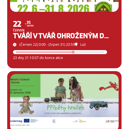
22
31
SRPEN
ČERVEN
TVÁŘÍ V TVÁŘ OHROŽENÝM DRUHŮM LUŽICKÝCH HOR
(Červen 22) 0:00 - (Srpen 31) 23:59
Luž
23 dny 21:10:05 do konce akce