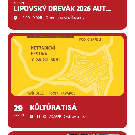
SRPEN
LIPOVSKÝ DŘEVÁK 2026 AUTO-MOTO
10:00 - 0:00
Obec Lipová u Šluknova
29
KŮLTÚRA TISÁ
SRPEN
11:00 - 23:59
Ostrov u Tisé