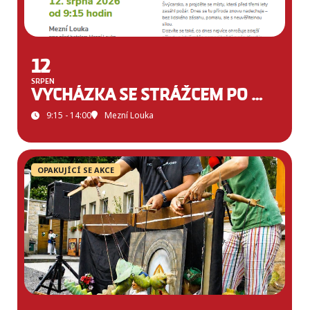
12
SRPEN
VYCHÁZKA SE STRÁŽCEM PO MLÝNSKÉ CESTĚ
9:15 - 14:00
Mezní Louka
OPAKUJÍCÍ SE AKCE