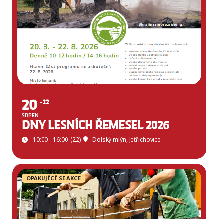
20
22
SRPEN
DNY LESNÍCH ŘEMESEL 2026
10:00 - 16:00
(22)
Dolský mlýn, Jetřichovice
OPAKUJÍCÍ SE AKCE