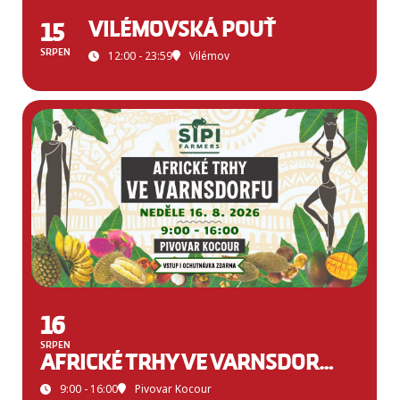
15
VILÉMOVSKÁ POUŤ
SRPEN
12:00 - 23:59
Vilémov
16
SRPEN
AFRICKÉ TRHY VE VARNSDORFU
9:00 - 16:00
Pivovar Kocour