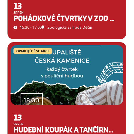
13
SRPEN
POHÁDKOVÉ ČTVRTKY V ZOO DĚČÍN
15:30 - 17:00
Zoologická zahrada Děčín
OPAKUJÍCÍ SE AKCE
13
SRPEN
HUDEBNÍ KOUPÁK A TANČÍRNA V ČESKÉ KAMENICI