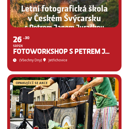
26
30
SRPEN
FOTOWORKSHOP S PETREM JANEM JURAČKOU
(všechny Dny)
Jetřichovice
OPAKUJÍCÍ SE AKCE