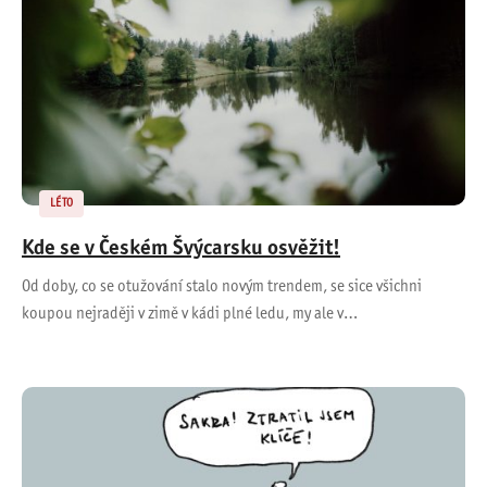
LÉTO
Kde se v Českém Švýcarsku osvěžit!
Od doby, co se otužování stalo novým trendem, se sice všichni
koupou nejraději v zimě v kádi plné ledu, my ale v…