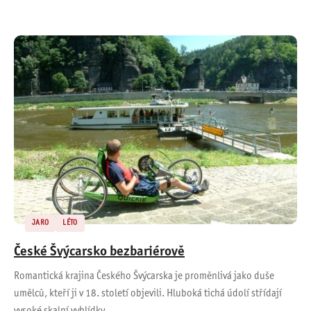
JARO
LÉTO
České Švýcarsko bezbariérově
Romantická krajina Českého Švýcarska je proměnlivá jako duše
umělců, kteří ji v 18. století objevili. Hluboká tichá údolí střídají
vysoké skalní vyhlídky,…