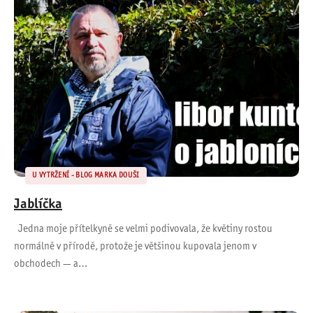
U VYTRŽENÍ - BLOG MARKA DOUŠI
Jablíčka
Jedna moje přítelkyně se velmi podivovala, že květiny rostou
normálně v přírodě, protože je většinou kupovala jenom v
obchodech — a…