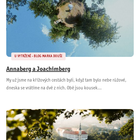
U VYTRŽENÍ - BLOG MARKA DOUŠI
Annaberg a Joachimberg
My už jsme na křížových cestách byli, když tam bylo nebe růžové,
dneska se vrátíme na dvě z nich. Obě jsou kousek…