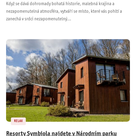
Když se dává dohromady bohatá historie, malebná krajina a
nezapomenutelná atmosféra, vytváří se místo, které vás pohltí a
zanechá v srdci nezapomenutelný…
RELAX
Resorty Symbiola najdete v Národním parku