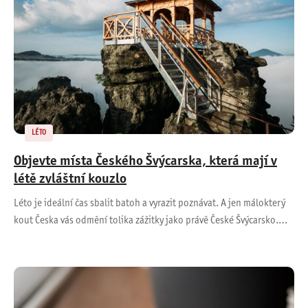
LÉTO
Objevte místa Českého Švýcarska, která mají v
létě zvláštní kouzlo
Léto je ideální čas sbalit batoh a vyrazit poznávat. A jen málokterý
kout Česka vás odmění tolika zážitky jako právě České Švýcarsko.…