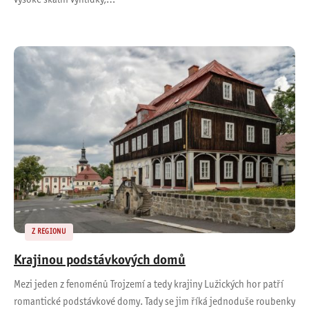
Z REGIONU
Krajinou podstávkových domů
Mezi jeden z fenoménů Trojzemí a tedy krajiny Lužických hor patří
romantické podstávkové domy. Tady se jim říká jednoduše roubenky