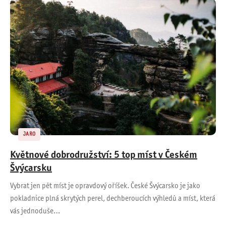
JARO
Květnové dobrodružství: 5 top míst v Českém
Švýcarsku
Vybrat jen pět míst je opravdový oříšek. České Švýcarsko je jako
pokladnice plná skrytých perel, dechberoucích výhledů a míst, která
vás jednoduše…