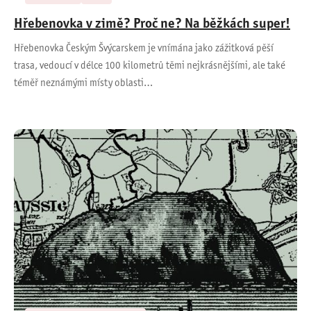
Hřebenovka v zimě? Proč ne? Na běžkách super!
Hřebenovka Českým Švýcarskem je vnímána jako zážitková pěší
trasa, vedoucí v délce 100 kilometrů těmi nejkrásnějšími, ale také
téměř neznámými místy oblasti…