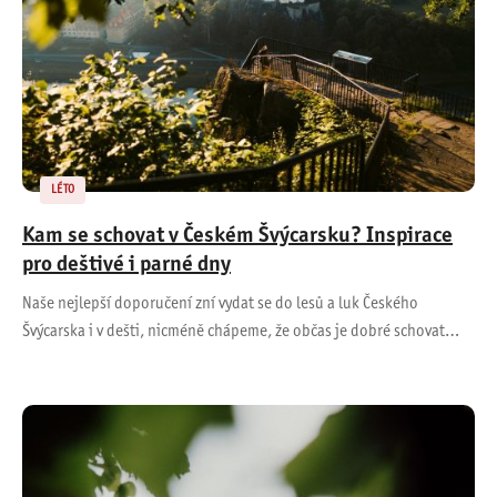
LÉTO
Kam se schovat v Českém Švýcarsku? Inspirace
pro deštivé i parné dny
Naše nejlepší doporučení zní vydat se do lesů a luk Českého
Švýcarska i v dešti, nicméně chápeme, že občas je dobré schovat…