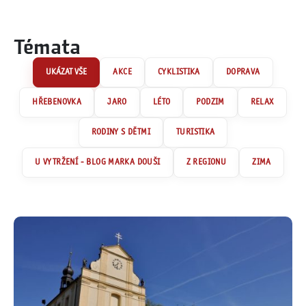
Témata
AKCE
CYKLISTIKA
DOPRAVA
HŘEBENOVKA
JARO
LÉTO
PODZIM
RELAX
RODINY S DĚTMI
TURISTIKA
U VYTRŽENÍ - BLOG MARKA DOUŠI
Z REGIONU
ZIMA