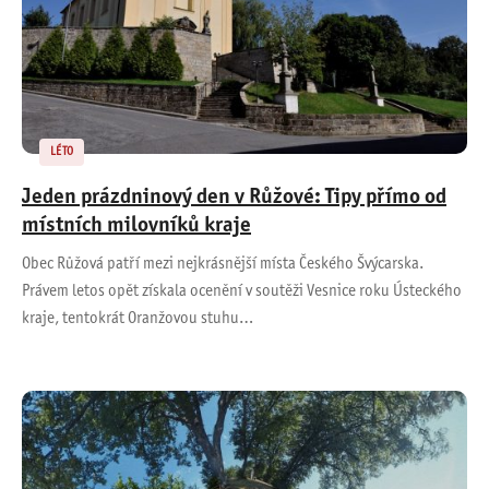
LÉTO
Jeden prázdninový den v Růžové: Tipy přímo od
místních milovníků kraje
Obec Růžová patří mezi nejkrásnější místa Českého Švýcarska.
Právem letos opět získala ocenění v soutěži Vesnice roku Ústeckého
kraje, tentokrát Oranžovou stuhu…