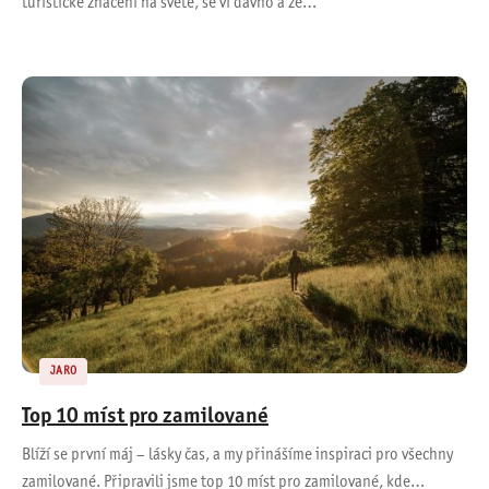
turistické značení na světě, se ví dávno a že…
JARO
Top 10 míst pro zamilované
Blíží se první máj – lásky čas, a my přinášíme inspiraci pro všechny
zamilované. Připravili jsme top 10 míst pro zamilované, kde…