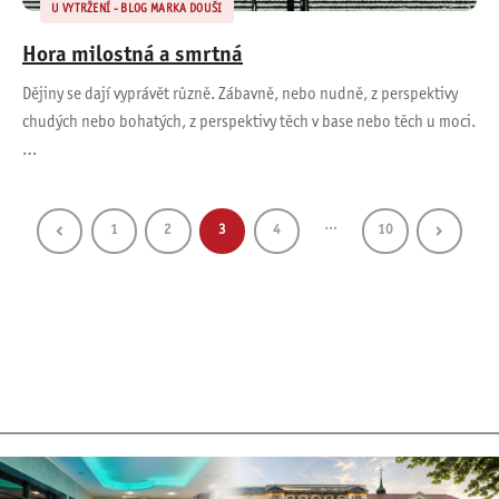
U VYTRŽENÍ - BLOG MARKA DOUŠI
Hora milostná a smrtná
Dějiny se dají vyprávět různě. Zábavně, nebo nudně, z perspektivy
chudých nebo bohatých, z perspektivy těch v base nebo těch u moci.
…
…
1
2
3
4
10