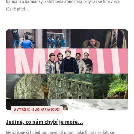
barmani a barmanky. Zabržděná atmosféra, kdy čas se líně vleče
těsně před…
U VYTRŽENÍ - BLOG MARKA DOUŠI
Jediné, co nám chybí je moře...
My už jsme si tu jednou povídali o tom, jaké filmy a seriály se