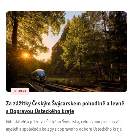
DOPRAVA
Za zážitky Českým Švýcarskem pohodlně a levně
s Dopravou Ústeckého kraje
Milí přátelé a příznivci Českého Švýcarska, celou zimu jsme na vás
mysleli a společně s kolegy z dopravního odboru Ústeckého kraje