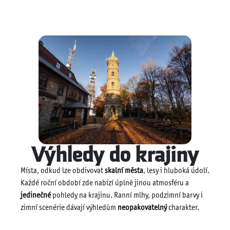
Výhledy do krajiny
Místa, odkud lze obdivovat
skalní města
, lesy i hluboká údolí.
Každé roční období zde nabízí úplně jinou atmosféru a
jedinečné
pohledy na krajinu. Ranní mlhy, podzimní barvy i
zimní scenérie dávají výhledům
neopakovatelný
charakter.