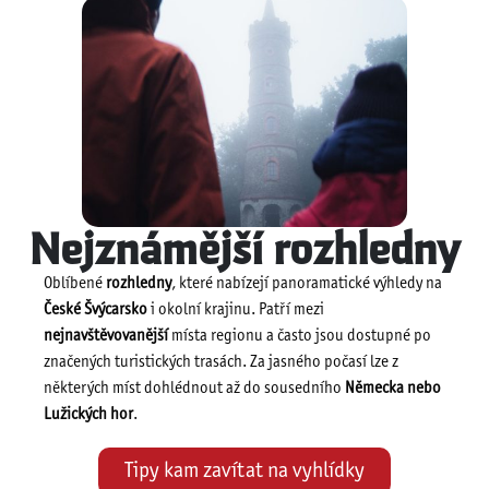
Nejznámější rozhledny
Oblíbené
rozhledny
, které nabízejí panoramatické výhledy na
České Švýcarsko
i okolní krajinu. Patří mezi
nejnavštěvovanější
místa regionu a často jsou dostupné po
značených turistických trasách. Za jasného počasí lze z
některých míst dohlédnout až do sousedního
Německa nebo
Lužických hor
.
Tipy kam zavítat na vyhlídky