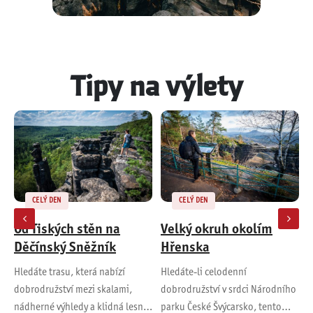
Tipy na výlety
CELÝ DEN
PÁR HODIN
PRO KOČÁRKY
Velký okruh okolím
Rodinný výlet po České
Hřenska
silnici – pohádky,
příroda a poklad na
Hledáte-li celodenní
Vydejte se s dětmi na
J
konci cesty
dobrodružství v srdci Národního
dobrodružný výlet po naučné
Č
parku České Švýcarsko, tento
stezce na České silnici, která vás
h