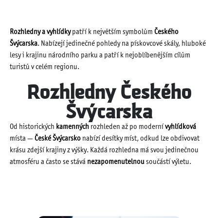
Rozhledny a vyhlídky
patří k největším symbolům
Českého
Švýcarska
. Nabízejí jedinečné pohledy na pískovcové skály, hluboké
lesy i krajinu národního parku a patří k nejoblíbenějším cílům
turistů v celém regionu.
Rozhledny Českého
Švýcarska
Od historických
kamenných
rozhleden až po moderní
vyhlídková
místa —
České Švýcarsko
nabízí desítky míst, odkud lze obdivovat
krásu zdejší krajiny z výšky. Každá rozhledna má svou jedinečnou
atmosféru a často se stává
nezapomenutelnou
součástí výletu.