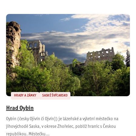
HRADY A ZÁMKY
SASKÉ ŠVÝCARSKO
Hrad Oybin
Oybin (česky Ojivín či Ojvín]) je lázeňské a výletní městečko na
jihovýchodě Saska, v okrese Zhořelec, poblíž hranic s Českou
republikou. Městečku…