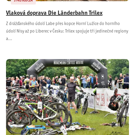
S PRŮVODCEM
Vlaková doprava Die Länderbahn Trilex
Z drážďanského údolí Labe přes kopce Horní Lužice do horního
údolí Nisy až po Liberec v Česku: Trilex spojuje tři jedinečné regiony
a…