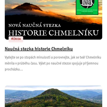
PŘÍRODA
Naučná stezka historie Chmelníku
Vydejte se po stopách minulosti a porovnejte, jak se tvář Chmelníku
měnila v průběhu času. Výlet po naučné stezce spojuje příjemnou
procházku…