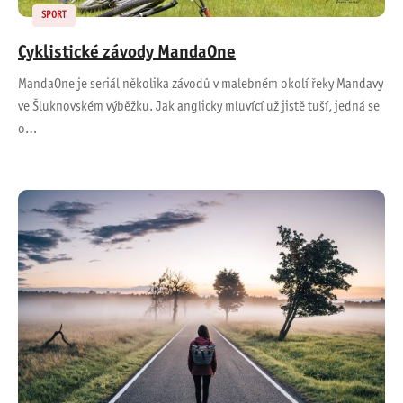
SPORT
Cyklistické závody MandaOne
MandaOne je seriál několika závodů v malebném okolí řeky Mandavy
ve Šluknovském výběžku. Jak anglicky mluvící už jistě tuší, jedná se
o…