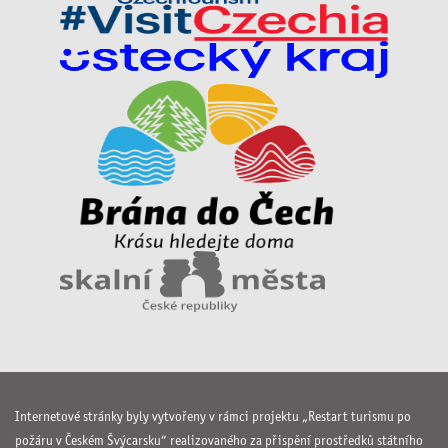
Internetové stránky byly vytvořeny v rámci projektu „Restart turismu po
požáru v Českém Švýcarsku“ realizovaného za přispění prostředků státního