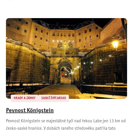
HRADY A ZÁMKY
SASKÉ ŠVÝCARSKO
Pevnost Königstein
Pevnost Königstein se majestátně tyčí nad řekou Labe jen 13 km od
česko-saské hranice. V dobách raného středověku patřila tato