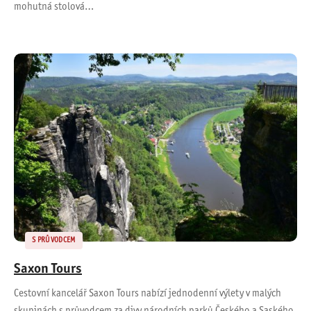
mohutná stolová…
S PRŮVODCEM
Saxon Tours
Cestovní kancelář Saxon Tours nabízí jednodenní výlety v malých