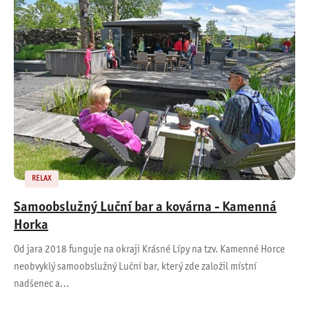
RELAX
Samoobslužný Luční bar a kovárna - Kamenná
Horka
Od jara 2018 funguje na okraji Krásné Lípy na tzv. Kamenné Horce
neobvyklý samoobslužný Luční bar, který zde založil místní
nadšenec a…