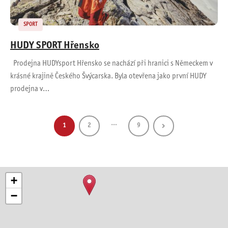
SPORT
HUDY SPORT Hřensko
Prodejna HUDYsport Hřensko se nachází při hranici s Německem v
krásné krajině Českého Švýcarska. Byla otevřena jako první HUDY
prodejna v…
…
1
2
9
+
−