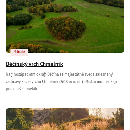
PŘÍRODA
Děčínský vrch Chmelník
Na jihozápadním okraji Děčína se majestátně zvedá zalesněný
čedičový kužel vrchu Chmelník (508 m n. m.). Místní mu neříkají
jinak než Chmelák…