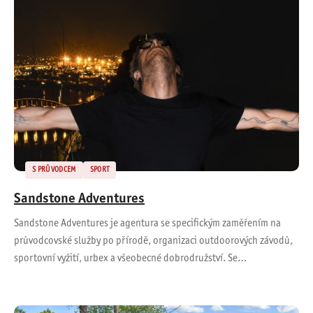
S PRŮVODCEM
SPORT
Sandstone Adventures
Sandstone Adventures je agentura se specifickým zaměřením na
průvodcovské služby po přírodě, organizaci outdoorových závodů,
sportovní vyžití, urbex a všeobecné dobrodružství. Se…