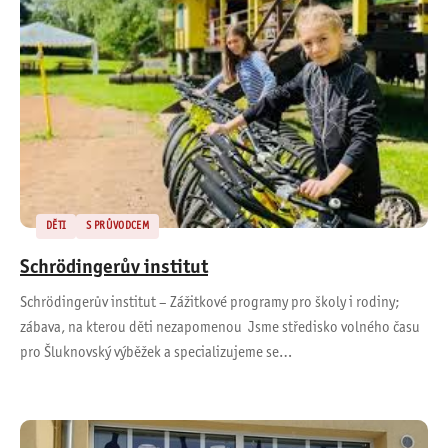
DĚTI
S PRŮVODCEM
Schrödingerův institut
Schrödingerův institut – Zážitkové programy pro školy i rodiny;
zábava, na kterou děti nezapomenou Jsme středisko volného času
pro Šluknovský výběžek a specializujeme se…