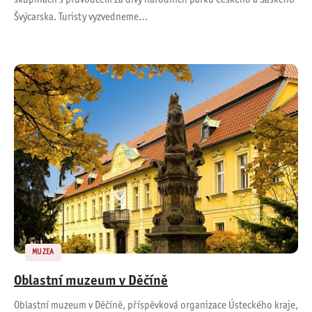
skupinách s průvodcem za divy národních parků Českého a Saského
Švýcarska. Turisty vyzvedneme…
MUZEA
Oblastní muzeum v Děčíně
Oblastní muzeum v Děčíně, příspěvková organizace Ústeckého kraje,