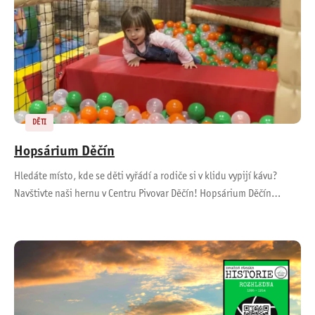
DĚTI
Hopsárium Děčín
Hledáte místo, kde se děti vyřádí a rodiče si v klidu vypijí kávu?
Navštivte naši hernu v Centru Pivovar Děčín! Hopsárium Děčín…