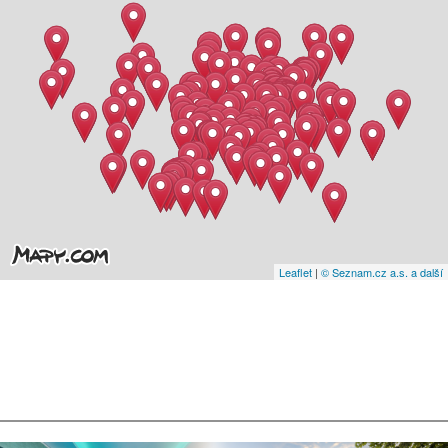
Leaflet
|
© Seznam.cz a.s. a další