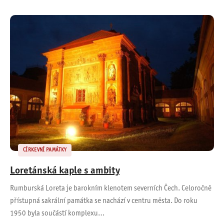
CÍRKEVNÍ PAMÁTKY
Loretánská kaple s ambity
Rumburská Loreta je barokním klenotem severních Čech. Celoročně
přístupná sakrální památka se nachází v centru města. Do roku
1950 byla součástí komplexu…