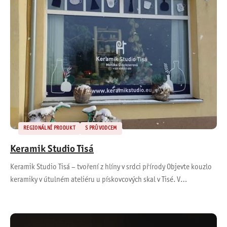
REGIONÁLNÍ PRODUKT
S PRŮVODCEM
Keramik Studio Tisá
Keramik Studio Tisá – tvoření z hlíny v srdci přírody Objevte kouzlo
keramiky v útulném ateliéru u pískovcových skal v Tisé. V…