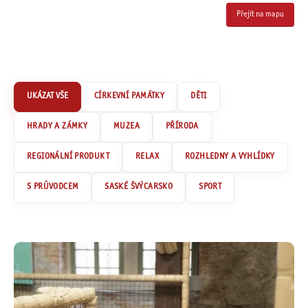
Přejít na mapu
CÍRKEVNÍ PAMÁTKY
DĚTI
HRADY A ZÁMKY
MUZEA
PŘÍRODA
REGIONÁLNÍ PRODUKT
RELAX
ROZHLEDNY A VYHLÍDKY
S PRŮVODCEM
SASKÉ ŠVÝCARSKO
SPORT