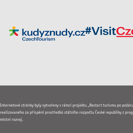
Internetové stránky byly vytvořeny v rámci projektu „Restart turismu po požár
realizovaného za přispění prostředků státního rozpočtu České republiky z pro
místní rozvoj.