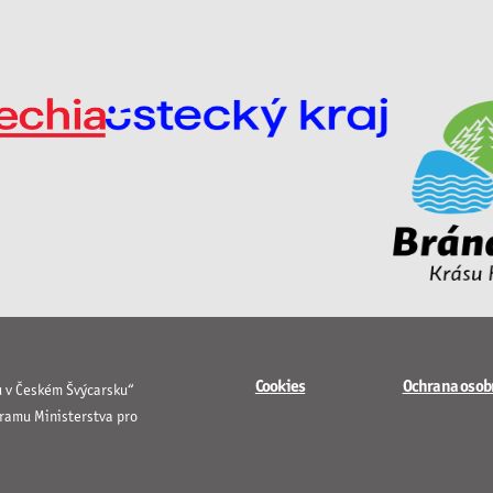
Cookies
Ochrana osob
u v Českém Švýcarsku“
gramu Ministerstva pro