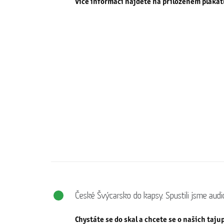
Více informací najdete na přiloženém plaká
České Švýcarsko do kapsy. Spustili jsme audi
Chystáte se do skal a chcete se o našich taj