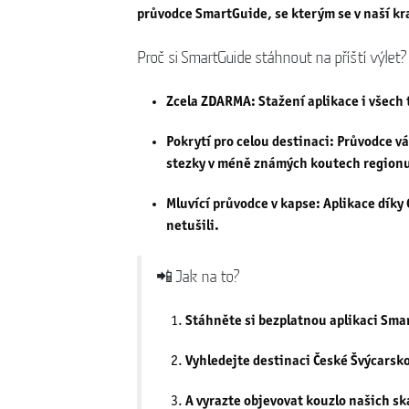
průvodce
SmartGuide
, se kterým se v naší k
Proč si SmartGuide stáhnout na příští výlet?
Zcela ZDARMA:
Stažení aplikace i všech 
Pokrytí pro celou destinaci:
Průvodce vá
stezky v méně známých koutech region
Mluvící průvodce v kapse:
Aplikace díky 
netušili.
📲 Jak na to?
Stáhněte si bezplatnou aplikaci
Sma
Vyhledejte destinaci
České Švýcarsk
A vyrazte objevovat kouzlo našich ska