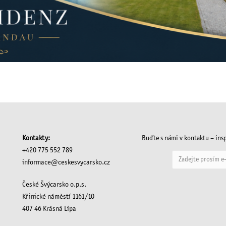
Kontakty:
Buďte s námi v kontaktu – insp
+420 775 552 789
informace@ceskesvycarsko.cz
České Švýcarsko o.p.s.
Křinické náměstí 1161/10
407 46 Krásná Lípa