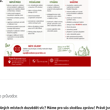
tu.
o průvodce.
uplných místech dozvědět víc? Máme pro vás skvělou zprávu! Právě js