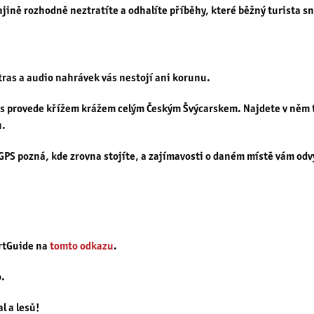
rajině rozhodně neztratíte a odhalíte příběhy, které běžný turista 
tras a audio nahrávek vás nestojí ani korunu.
s provede křížem krážem celým Českým Švýcarskem. Najdete v něm tr
u.
GPS pozná, kde zrovna stojíte, a zajímavosti o daném místě vám odvy
rtGuide
na
tomto odkazu
.
o
.
l a lesů!