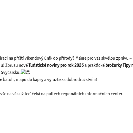
iraci na příští víkendový únik do přírody? Máme pro vás skvělou zprávu – 
onu! Zbrusu nové
Turistické noviny pro rok 2026
a praktické
brožurky Tipy 
 Švýcarsku.
te batoh, mapu do kapsy a vyrazte za dobrodružstvím!
še na vás už teď čeká na pultech regionálních informačních center.