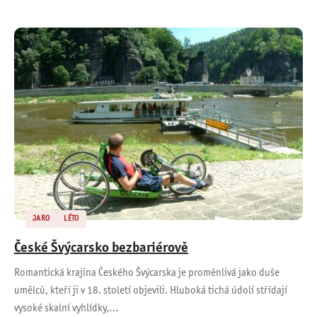
JARO
LÉTO
České Švýcarsko bezbariérově
Romantická krajina Českého Švýcarska je proměnlivá jako duše
umělců, kteří ji v 18. století objevili. Hluboká tichá údolí střídají
vysoké skalní vyhlídky,…