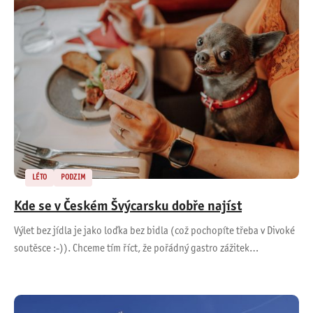
LÉTO
PODZIM
Kde se v Českém Švýcarsku dobře najíst
Výlet bez jídla je jako loďka bez bidla (což pochopíte třeba v Divoké
soutěsce :-)). Chceme tím říct, že pořádný gastro zážitek…