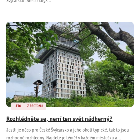
Švýcarsko. Ale co když…
LÉTO
Z REGIONU
Rozhlédněte se, není ten svět nádherný?
Jestli je něco pro České Švýcarsko a jeho okolí typické, tak to jsou
rozhodně rozhledny. Najdete je téměř v každém městečku a…