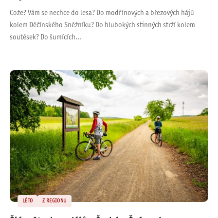
Cože? Vám se nechce do lesa? Do modřínových a březových hájů
kolem Děčínského Sněžníku? Do hlubokých stinných strží kolem
soutěsek? Do šumících…
LÉTO
Z REGIONU