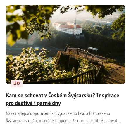
LÉTO
Kam se schovat v Českém Švýcarsku? Inspirace
pro deštivé i parné dny
Naše nejlepší doporučení zní vydat se do lesů a luk Českého
Švýcarska i v dešti, nicméně chápeme, že občas je dobré schovat…