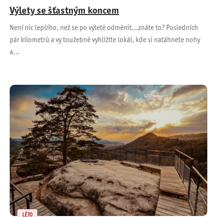
Výlety se šťastným koncem
Není nic lepšího, než se po výletě odměnit…znáte to? Posledních
pár kilometrů a vy toužebně vyhlížíte lokál, kde si natáhnete nohy
a…
LÉTO