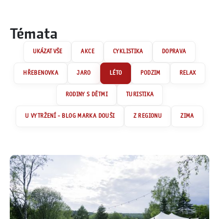
Témata
AKCE
CYKLISTIKA
DOPRAVA
HŘEBENOVKA
JARO
LÉTO
PODZIM
RELAX
RODINY S DĚTMI
TURISTIKA
U VYTRŽENÍ - BLOG MARKA DOUŠI
Z REGIONU
ZIMA