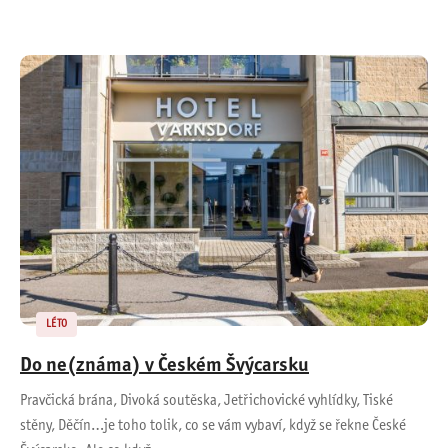
LÉTO
Do ne(známa) v Českém Švýcarsku
Pravčická brána, Divoká soutěska, Jetřichovické vyhlídky, Tiské
stěny, Děčín…je toho tolik, co se vám vybaví, když se řekne České