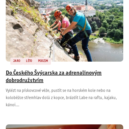
JARO
LÉTO
PODZIM
Do Českého Švýcarska za adrenalinovým
dobrodružstvím
Vylézt na pískovcové věže, pustit se na horském kole nebo na
koloběžce střemhlav dolů z kopce, brázdit Labe na raftu, kajaku,
kánoi…