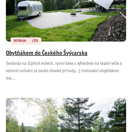
DOPRAVA
LÉTO
Obytňákem do Českého Švýcarska
Svoboda na čtyřech kolech, ranní káva s výhledem na skalní věže a
večerní usínání za zvuků divoké přírody. :) Cestování obytňákem
má…