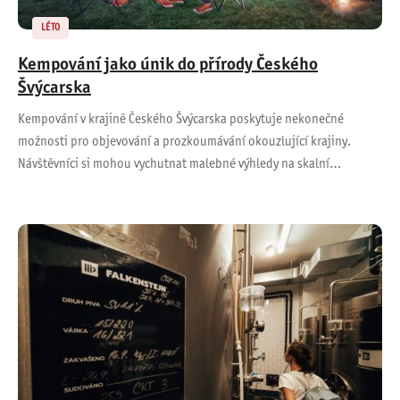
LÉTO
Kempování jako únik do přírody Českého
Švýcarska
Kempování v krajině Českého Švýcarska poskytuje nekonečné
možnosti pro objevování a prozkoumávání okouzlující krajiny.
Návštěvníci si mohou vychutnat malebné výhledy na skalní…