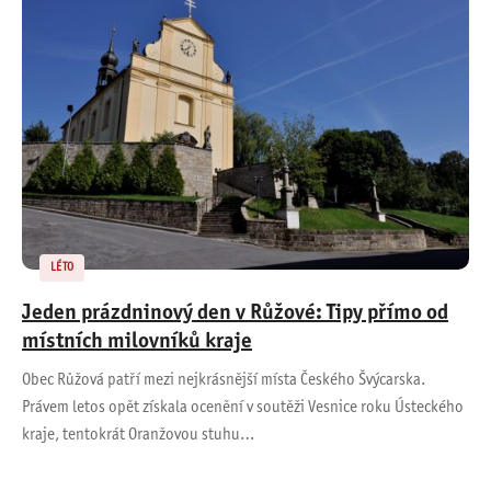
LÉTO
Jeden prázdninový den v Růžové: Tipy přímo od
místních milovníků kraje
Obec Růžová patří mezi nejkrásnější místa Českého Švýcarska.
Právem letos opět získala ocenění v soutěži Vesnice roku Ústeckého
kraje, tentokrát Oranžovou stuhu…