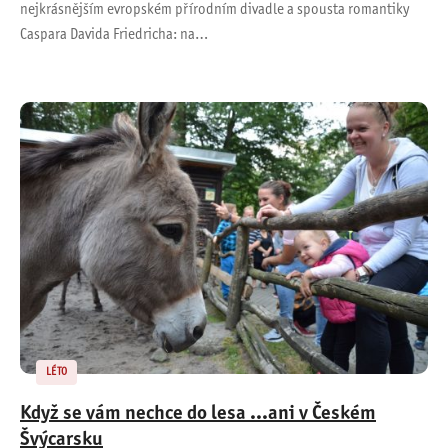
nejkrásnějším evropském přírodním divadle a spousta romantiky
Caspara Davida Friedricha: na…
LÉTO
Když se vám nechce do lesa ...ani v Českém
Švýcarsku