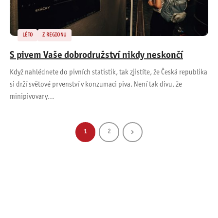
LÉTO
Z REGIONU
S pivem Vaše dobrodružství nikdy neskončí
Když nahlédnete do pivních statistik, tak zjistíte, že Česká republika
si drží světové prvenství v konzumaci piva. Není tak divu, že
minipivovary…
1
2