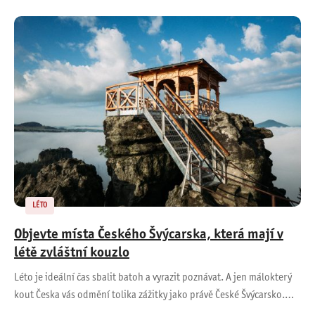
LÉTO
Objevte místa Českého Švýcarska, která mají v
létě zvláštní kouzlo
Léto je ideální čas sbalit batoh a vyrazit poznávat. A jen málokterý
kout Česka vás odmění tolika zážitky jako právě České Švýcarsko.…