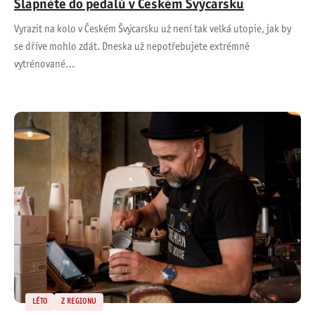
Šlápněte do pedálů v Českém Švýcarsku
Vyrazit na kolo v Českém Švýcarsku už není tak velká utopie, jak by
se dříve mohlo zdát. Dneska už nepotřebujete extrémně
vytrénované…
LÉTO
Z REGIONU