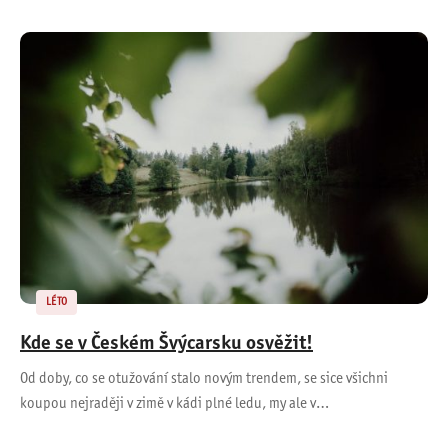
LÉTO
Kde se v Českém Švýcarsku osvěžit!
Od doby, co se otužování stalo novým trendem, se sice všichni
koupou nejraději v zimě v kádi plné ledu, my ale v…