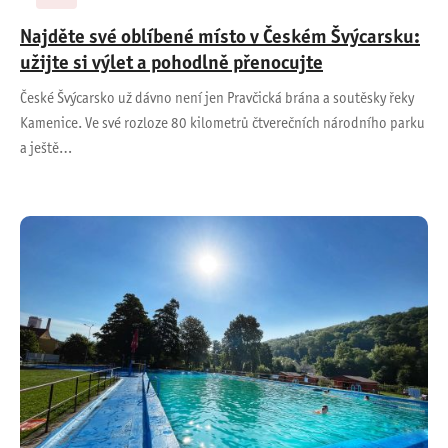
Najděte své oblíbené místo v Českém Švýcarsku:
užijte si výlet a pohodlně přenocujte
České Švýcarsko už dávno není jen Pravčická brána a soutěsky řeky
Kamenice. Ve své rozloze 80 kilometrů čtverečních národního parku
a ještě…