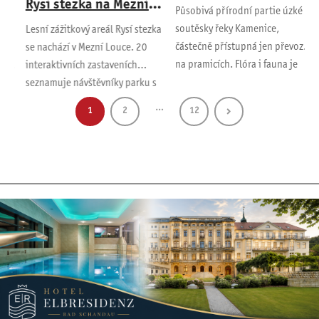
Rysí stezka na Mezní
Působivá přírodní partie úzké
Z
Louce
soutěsky řeky Kamenice,
k
Lesní zážitkový areál Rysí stezka
částečně přístupná jen převozem
D
o
se nachází v Mezní Louce. 20
na pramicích. Flóra i fauna je
t
interaktivních zastaveních
obdobná jako v Edmundově
seznamuje návštěvníky parku s
soutěsce.…
problematikou péče o zdejší
…
1
2
12
lesy,…