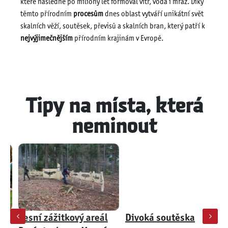
které následně po miliony let formoval vítr, voda i mráz. Díky
těmto přírodním
procesům
dnes oblast vytváří unikátní svět
skalních věží, soutěsek, převisů a skalních bran, který patří k
nejvýjimečnějším
přírodním krajinám v Evropě.
Tipy na místa, která
neminout
Lesní zážitkový areál
Divoká soutěska