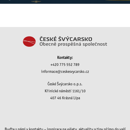
Kontakty:
+420 775 552 789
informace@ceskesvycarsko.cz
České Švýcarsko o.p.s.
Křinické náměstí 1161/10
407 46 Krásná Lípa
Buďte s námi v kontaktu – inspirace na výlety, aktuality a tipy přímo do vaší