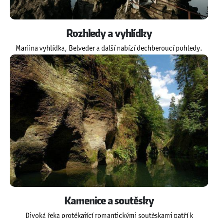
Rozhledy a vyhlídky
Mariina vyhlídka, Belveder a další nabízí dechberoucí pohledy.
Kamenice a soutěsky
Divoká řeka protékající romantickými soutěskami patří k