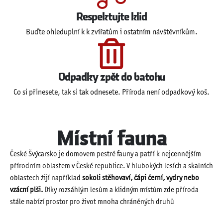
Respektujte klid
Buďte ohleduplní k k zvířatům i ostatním návštěvníkům.
Odpadky zpět do batohu
Co si přinesete, tak si tak odnesete. Příroda není odpadkový koš.
Místní fauna
České Švýcarsko je domovem pestré fauny a patří k nejcennějším
přírodním oblastem v České republice. V hlubokých lesích a skalních
oblastech žijí například
sokoli stěhovaví, čápi černí, vydry nebo
vzácní plši.
Díky rozsáhlým lesům a klidným místům zde příroda
stále nabízí prostor pro život mnoha chráněných druhů