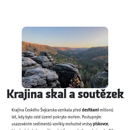
Krajina skal a soutězek
Krajina Českého Švýcarska vznikala před
desítkami
milionů
let, kdy bylo celé území pokryto mořem. Postupným
usazováním sedimentů vznikly mohutné vrstvy
pískovce
,