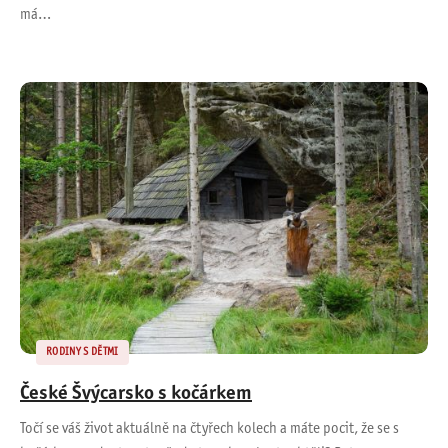
má…
RODINY S DĚTMI
České Švýcarsko s kočárkem
Točí se váš život aktuálně na čtyřech kolech a máte pocit, že se s