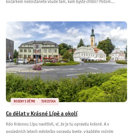
kočárkem nedostanete všude tam, kam byste chtěli? Potom…
RODINY S DĚTMI
TURISTIKA
Co dělat v Krásné Lípě a okolí
Kdo Krásnou Lípu navštívil, ví, že je tu opravdu krásně. A v
posledních letech městečko opravdu kvete, v každém ročním