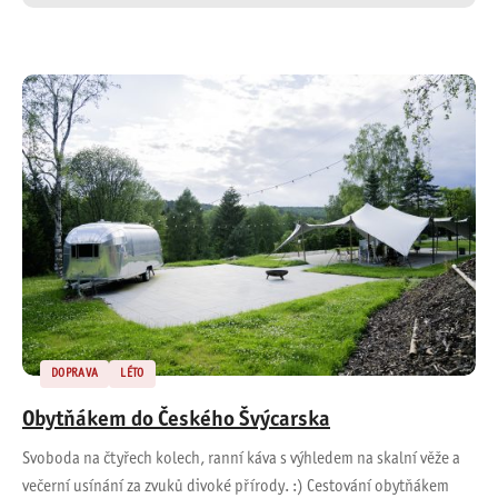
DOPRAVA
LÉTO
Obytňákem do Českého Švýcarska
Svoboda na čtyřech kolech, ranní káva s výhledem na skalní věže a
večerní usínání za zvuků divoké přírody. :) Cestování obytňákem