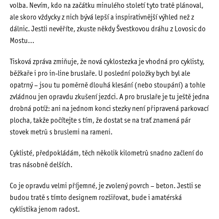
volba. Nevím, kdo na začátku minulého století tyto tratě plánoval,
ale skoro vždycky z nich bývá lepší a inspirativnější výhled než z
dálnic. Jestli nevěříte, zkuste někdy Švestkovou dráhu z Lovosic do
Mostu…
Tisková zpráva zmiňuje, že nová cyklostezka je vhodná pro cyklisty,
běžkaře i pro in-line bruslaře. U poslední položky bych byl ale
opatrný – jsou tu poměrně dlouhá klesání (nebo stoupání) a tohle
zvládnou jen opravdu zkušení jezdci. A pro bruslaře je tu ještě jedna
drobná potíž: ani na jednom konci stezky není připravená parkovací
plocha, takže počítejte s tím, že dostat se na trať znamená pár
stovek metrů s bruslemi na rameni.
Cyklisté, předpokládám, těch několik kilometrů snadno začlení do
tras násobně delších.
Co je opravdu velmi příjemné, je zvolený povrch – beton. Jestli se
budou tratě s tímto designem rozšiřovat, bude i amatérská
cyklistika jenom radost.