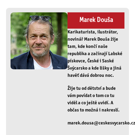
Marek Douša
Karikaturista, ilustrátor,
novinář Marek Douša žije
tam, kde končí naše
republika a začínají Labské
pískovce, České i Saské
Švýcarsko a kde lišky a jiná
havěť dává dobrou noc.
Žije tu od dětství a bude
vám povídat o tom co tu
viděl a co ještě uvidí. A
občas to možná i nakreslí.
marek.dousa@ceskesvycarsko.c