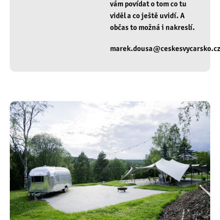
vám povídat o tom co tu
viděl a co ještě uvidí. A
občas to možná i nakreslí.
marek.dousa@ceskesvycarsko.c