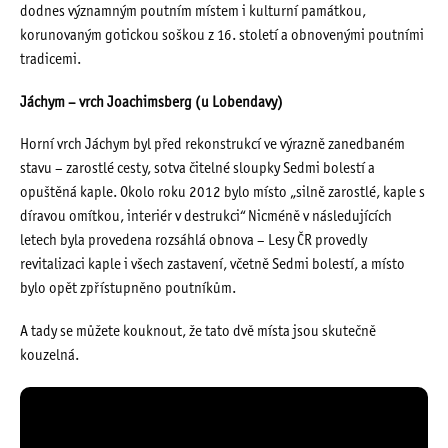
dodnes významným poutním místem i kulturní památkou,
korunovaným gotickou soškou z 16. století a obnovenými poutními
tradicemi.
Jáchym – vrch Joachimsberg (u Lobendavy)
Horní vrch Jáchym byl před rekonstrukcí ve výrazně zanedbaném
stavu – zarostlé cesty, sotva čitelné sloupky Sedmi bolestí a
opuštěná kaple. Okolo roku 2012 bylo místo „silně zarostlé, kaple s
díravou omítkou, interiér v destrukci“
Nicméně v následujících
letech byla provedena rozsáhlá obnova – Lesy ČR provedly
revitalizaci kaple i všech zastavení, včetně Sedmi bolestí, a místo
bylo opět zpřístupněno poutníkům.
A tady se můžete kouknout, že tato dvě místa jsou skutečně
kouzelná.