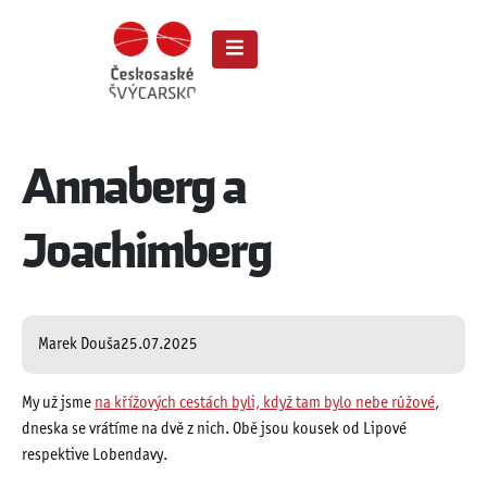
Annaberg a
Joachimberg
Marek Douša
25.07.2025
My už jsme
na křížových cestách byli, když tam bylo nebe růžové
,
dneska se vrátíme na dvě z nich. Obě jsou kousek od Lipové
respektive Lobendavy.