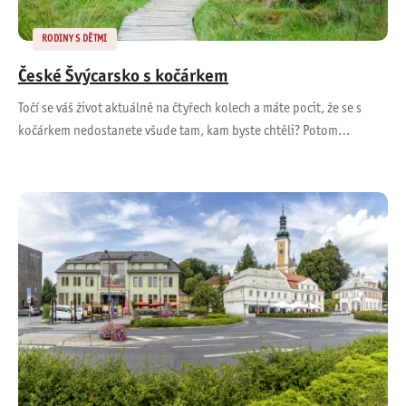
RODINY S DĚTMI
České Švýcarsko s kočárkem
Točí se váš život aktuálně na čtyřech kolech a máte pocit, že se s
kočárkem nedostanete všude tam, kam byste chtěli? Potom…