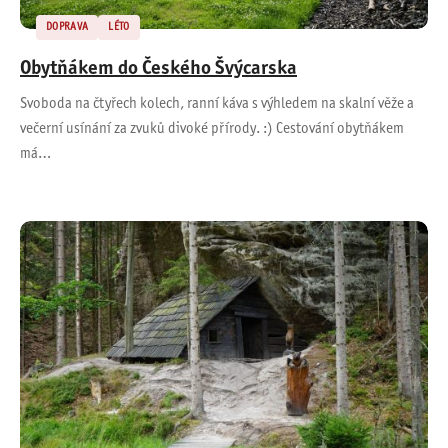
DOPRAVA
LÉTO
Obytňákem do Českého Švýcarska
Svoboda na čtyřech kolech, ranní káva s výhledem na skalní věže a
večerní usínání za zvuků divoké přírody. :) Cestování obytňákem
má…