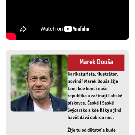
Marek Douša
Karikaturista, ilustrátor,
novinář Marek Douša žije
tam, kde končí naše
republika a začínají Labské
pískovce, České i Saské
Švýcarsko a kde lišky a jiná
havěť dává dobrou noc.
Žije tu od dětství a bude