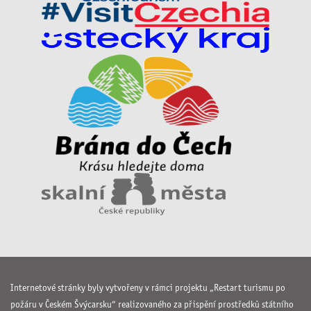
Internetové stránky byly vytvořeny v rámci projektu „Restart turismu po
požáru v Českém Švýcarsku“ realizovaného za přispění prostředků státního