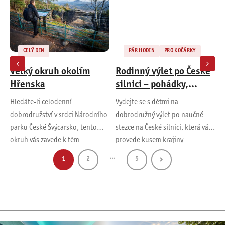
CELÝ DEN
PÁR HODIN
PRO KOČÁRKY
Velký okruh okolím
Rodinný výlet po České
Hřenska
silnici – pohádky,
příroda a poklad na
Hledáte-li celodenní
Vydejte se s dětmi na
J
konci cesty
dobrodružství v srdci Národního
dobrodružný výlet po naučné
Č
parku České Švýcarsko, tento
stezce na České silnici, která vás
h
okruh vás zavede k těm
provede kusem krajiny
ř
nejmalebnějším místům v okolí
Národního parku České
s
…
1
2
5
Hřenska. Trasa je…
Švýcarsko.…