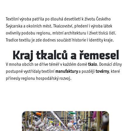
Textilní výroba patřila po dlouhá desetiletí k životu Českého
Švýcarska a okolních měst. Tkalcovství, předení i výroba látek
ovlivnily podobu regionu, místní architekturu i život tisíců lidí.
Tradice textilu je zde dodnes součástí historie i identity kraje.
Kraj tkalců a řemesel
V mnoha obcích se dříve téměř v každém domě
tkalo
. Domácí dílny
postupně vystřídaly textilní
manufaktury
a později
továrny
, které
přinesly regionu hospodářský rozvoj.