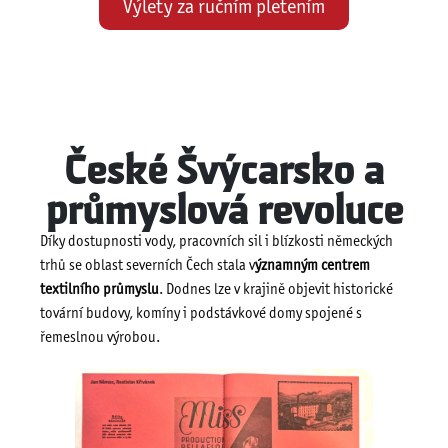
Výlety za ručním pletením
České Švýcarsko a
průmyslová revoluce
Díky dostupnosti vody, pracovních sil i blízkosti německých
trhů se oblast severních Čech stala v
ýznamným centrem
textilního průmyslu
. Dodnes lze v krajině objevit historické
tovární budovy, komíny i podstávkové domy spojené s
řemeslnou výrobou.