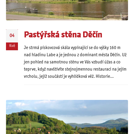
Pastýřská stěna Děčín
04
Kvě
Je strmá pískovcová skála vypínající se do výšky 160 m
nad hladinu Labe a je jednou z dominant města Děčín. Už
jen pohled na samotnou stěnu ve Vás vzbudí úžas a co
teprve, když navštívíte stejnojmennou restauraci na jejím
vrcholu, jejíž součástí je vyhlídková věž. Historie...