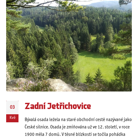
Zadní Jetřichovice
03
Kvě
Bývalá osada ležela na staré obchodní cestě nazývané jako
České silnice. Osada je zmiňována už ve 12. století, v roce
1900 měla 7 domů. V těsné blízkosti se točila pohádka