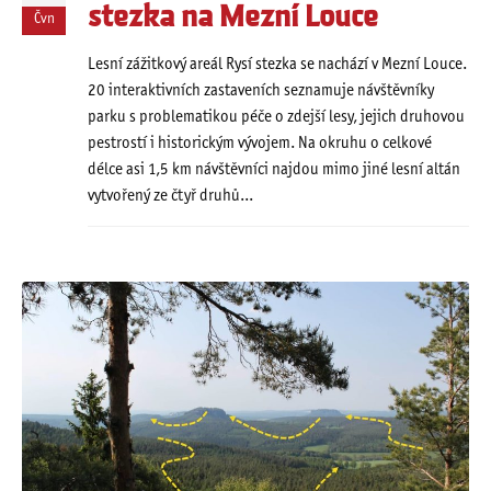
stezka na Mezní Louce
Čvn
Lesní zážitkový areál Rysí stezka se nachází v Mezní Louce.
20 interaktivních zastaveních seznamuje návštěvníky
parku s problematikou péče o zdejší lesy, jejich druhovou
pestrostí i historickým vývojem. Na okruhu o celkové
délce asi 1,5 km návštěvníci najdou mimo jiné lesní altán
vytvořený ze čtyř druhů...