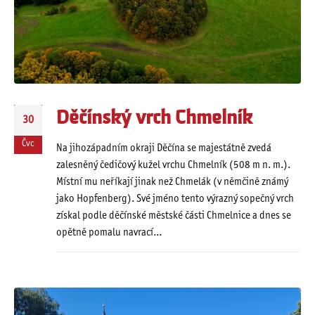
Děčínský vrch Chmelník
30
Čvc
Na jihozápadním okraji Děčína se majestátně zvedá
zalesněný čedičový kužel vrchu Chmelník (508 m n. m.).
Místní mu neříkají jinak než Chmelák (v němčině známý
jako Hopfenberg). Své jméno tento výrazný sopečný vrch
získal podle děčínské městské části Chmelnice a dnes se
opětně pomalu navrací...