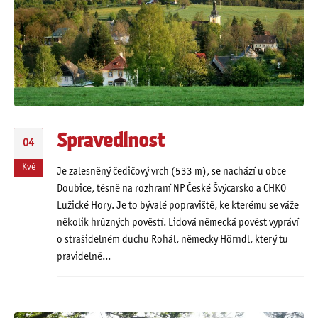
Spravedlnost
04
Kvě
Je zalesněný čedičový vrch (533 m), se nachází u obce
Doubice, těsně na rozhraní NP České Švýcarsko a CHKO
Lužické Hory. Je to bývalé popraviště, ke kterému se váže
několik hrůzných pověstí. Lidová německá pověst vypráví
o strašidelném duchu Rohál, německy Hörndl, který tu
pravidelně...