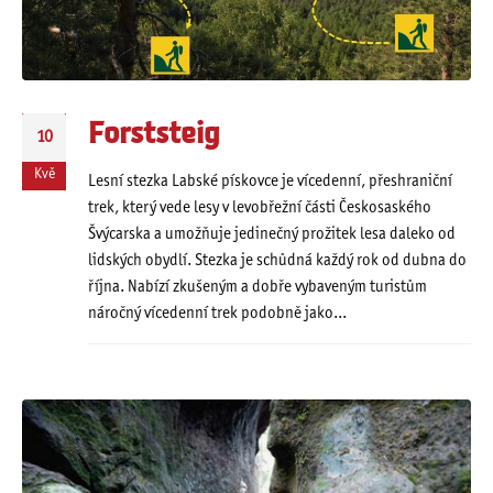
Forststeig
10
Kvě
Lesní stezka Labské pískovce je vícedenní, přeshraniční
trek, který vede lesy v levobřežní části Českosaského
Švýcarska a umožňuje jedinečný prožitek lesa daleko od
lidských obydlí. Stezka je schůdná každý rok od dubna do
října. Nabízí zkušeným a dobře vybaveným turistům
náročný vícedenní trek podobně jako...