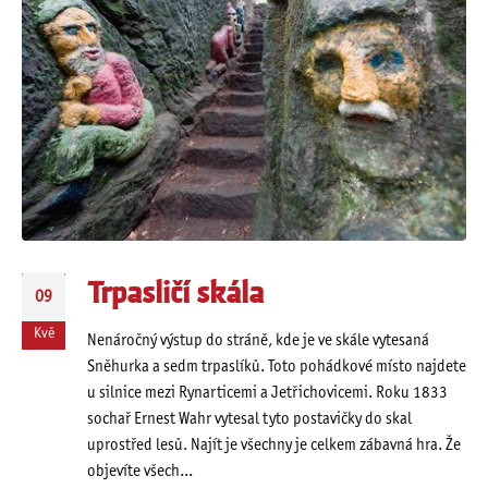
Trpasličí skála
09
Kvě
Nenáročný výstup do stráně, kde je ve skále vytesaná
Sněhurka a sedm trpaslíků. Toto pohádkové místo najdete
u silnice mezi Rynarticemi a Jetřichovicemi. Roku 1833
sochař Ernest Wahr vytesal tyto postavičky do skal
uprostřed lesů. Najít je všechny je celkem zábavná hra. Že
objevíte všech...