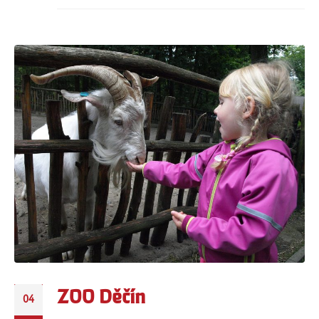
ZOO Děčín
04