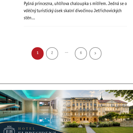
Pyšná princezna, uhlířova chaloupka s milířem. Jedná se o
vděčný turistický úsek skalní divočinou Jetřichovických
stěn...
…
1
2
6