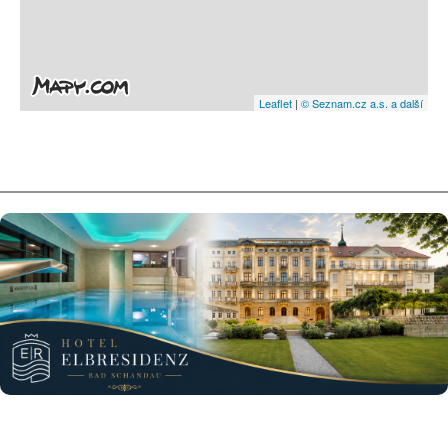
Leaflet
|
© Seznam.cz a.s. a další