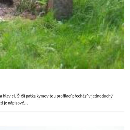
hlavici. Širší patka kymovitou profilací přechází v jednoduchý
d je nápisové...