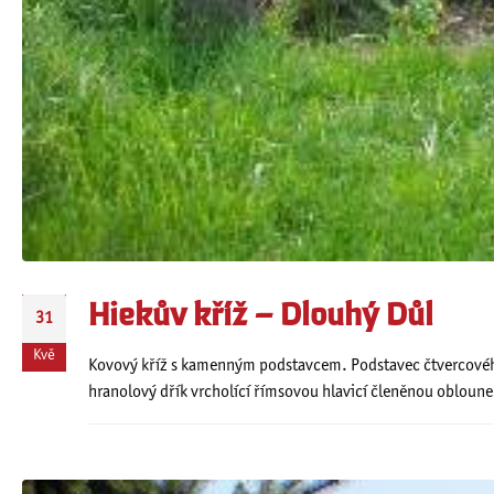
Hiekův kříž – Dlouhý Důl
31
Kvě
Kovový kříž s kamenným podstavcem. Podstavec čtvercového p
hranolový dřík vrcholící římsovou hlavicí členěnou obloune