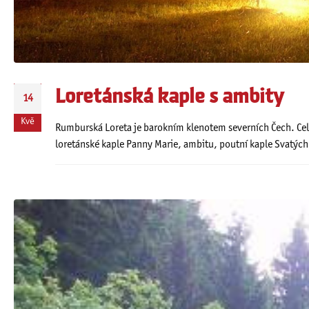
Loretánská kaple s ambity
14
Kvě
Rumburská Loreta je barokním klenotem severních Čech. Cel
loretánské kaple Panny Marie, ambitu, poutní kaple Svatých s