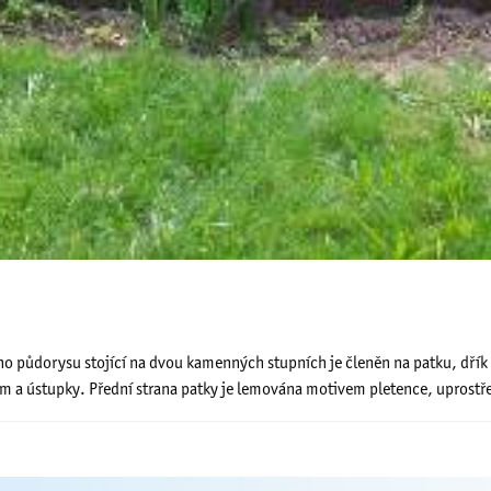
ůdorysu stojící na dvou kamenných stupních je členěn na patku, dřík a 
m a ústupky. Přední strana patky je lemována motivem pletence, uprostře