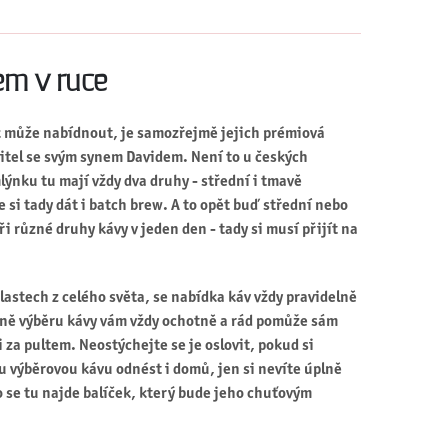
em v ruce
k může nabídnout, je samozřejmě jejich prémiová
itel se svým synem Davidem. Není to u českých
lýnku tu mají vždy dva druhy - střední i tmavě
 si tady dát i batch brew. A to opět buď střední nebo
ři různé druhy kávy v jeden den - tady si musí přijít na
stech z celého světa, se nabídka káv vždy pravidelně
ně výběru kávy vám vždy ochotně a rád pomůže sám
 za pultem. Neostýchejte se je oslovit, pokud si
u výběrovou kávu odnést i domů, jen si nevíte úplně
o se tu najde balíček, který bude jeho chuťovým
.