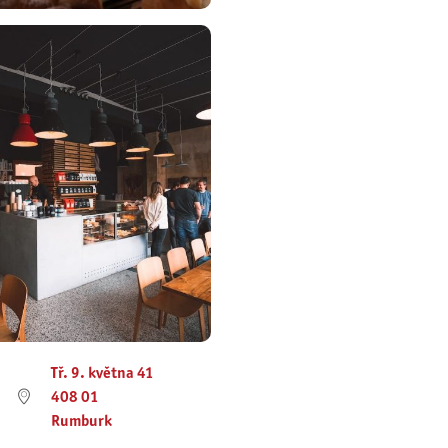
Tř. 9. května 41
408 01
Rumburk