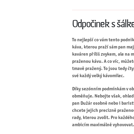
Odpočinek s šálk
To nejlepší co vám tento podni
káva, kterou praží sám pan maj
kaváren příliš zvykem, ale na m
praženou kávu. A co víc, můžete
tmavě pražený. To jsou tedy čty
své každý velký kávomilec.
Díky sezónním podmínkám v obla
obměňuje. Nebojte však, ohled
pan Dužár osobně nebo i baristi
chcete jejich precizně praženo
rady, kterou zvolit. Pro každéh
ambicím maximálně vyhovovat