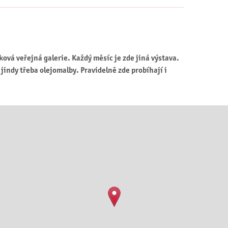
ková veřejná galerie. Každý měsíc je zde jiná výstava.
 jindy třeba olejomalby. Pravidelně zde probíhají i