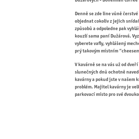
Dužárových - Bohemian Coffee
Denně se zde line vůně čerstvé 
objednat cokoliv z jejich snída
způsobů a odpoledne pak vyhlá
kouzlí sama paní Dužárová. Vyz
vyberete vafly, vyhlášený mech
prý takovým místním “cheesem
V kavárně se na vás už od dveř
slunečných dnů ochotně navede 
kavárny a pokud jste v našem kra
problém. Majitel kavárny je vel
parkovací místo pro své dvouko