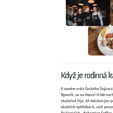
Když je rodinná 
V samém srdci Českého Švýcars
Dymník, se na hlavní třídě nac
skutečně žije. Ať městem jen pr
okolních vyhlídkách, vaší pozo