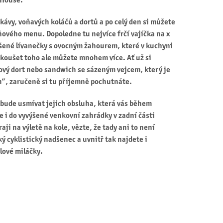
 House.
kávy, voňavých koláčů a dortů a po celý den si můžete
ňového menu. Dopoledne tu nejvíce frčí vajíčka na x
šené lívanečky s ovocným žahourem, které v kuchyni
koušet toho ale můžete mnohem více. Ať už si
ový dort nebo sandwich se sázeným vejcem, který je
”, zaručeně si tu příjemně pochutnáte.
í bude usmívat jejich obsluha, která vás během
i do vyvýšené venkovní zahrádky v zadní části
ji na výletě na kole, vězte, že tady ani to není
ký cyklistický nadšenec a uvnitř tak najdete i
lové miláčky.