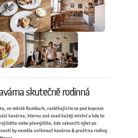
kavárna skutečně rodinná
ka, ve městě Rumburk, rozléhajícím se pod kopcem
hází kavárna, kterou zná snad každý místní a kde to
ojíždíte nebo přemýšlíte, kde zakončit výlet po
rnosti by neměla uniknout kavárna & pražírna rodiny