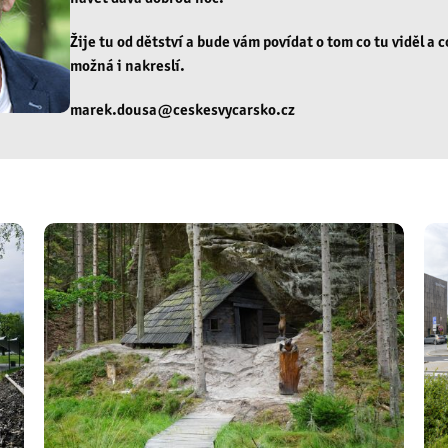
Žije tu od dětství a bude vám povídat o tom co tu viděl a c
možná i nakreslí.
marek.dousa@ceskesvycarsko.cz