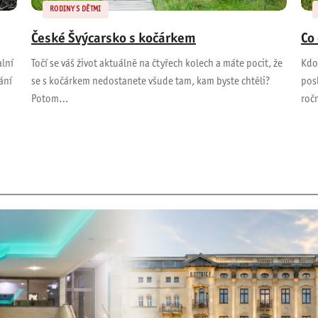
RODINY S DĚTMI
České Švýcarsko s kočárkem
Co
alní
Točí se váš život aktuálně na čtyřech kolech a máte pocit, že
Kdo 
ání
se s kočárkem nedostanete všude tam, kam byste chtěli?
pos
Potom…
roč