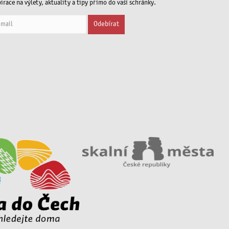
irace na výlety, aktuality a tipy přímo do vaší schránky.
Odebírat