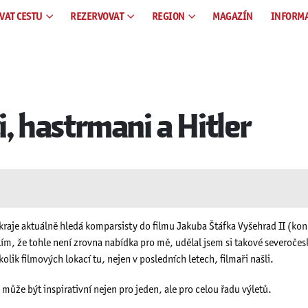
VAT CESTU
REZERVOVAT
REGION
MAGAZÍN
INFORM
i, hastrmani a Hitler
raje aktuálně hledá komparsisty do filmu Jakuba Štáfka Vyšehrad II (kon
slím, že tohle není zrovna nabídka pro mě, udělal jsem si takové severoče
kolik filmových lokací tu, nejen v posledních letech, filmaři našli.
 může být inspirativní nejen pro jeden, ale pro celou řadu výletů.