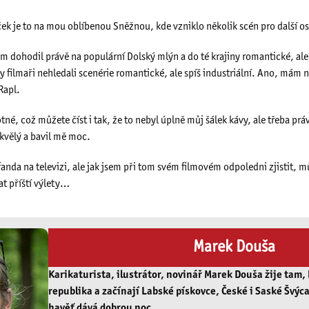
k je to na mou oblíbenou Sněžnou, kde vzniklo několik scén pro další os
 dohodil právě na populární Dolský mlýn a do té krajiny romantické, ale 
y filmaři nehledali scenérie romantické, ale spíš industriální. Ano, mám n
Rapl.
né, což můžete číst i tak, že to nebyl úplně můj šálek kávy, ale třeba prá
kvělý a bavil mě moc.
anda na televizi, ale jak jsem při tom svém filmovém odpoledni zjistit, mů
t příští výlety…
Marek Douša
Karikaturista, ilustrátor, novinář Marek Douša žije tam,
republika a začínají Labské pískovce, České i Saské Švýca
havěť dává dobrou noc.