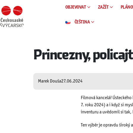
OBJEVOVAT
ZAŽÍT
PLÁNO
ČEŠTINA
Princezny, policajt
Marek Douša
27.06.2024
Filmová kancelář Ústeckého k
7. roku 2024) a i když si my
inventuru a uvědomil si tak, 
Ten výběr je opravdu široký a