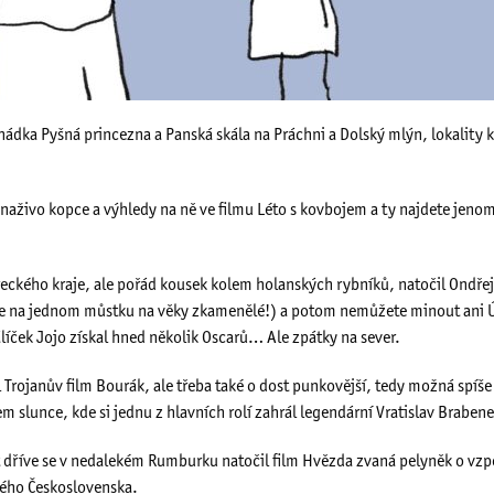
hádka Pyšná princezna a Panská skála na Práchni a Dolský mlýn, lokality 
e i naživo kopce a výhledy na ně ve filmu Léto s kovbojem a ty najdete jen
eckého kraje, ale pořád kousek kolem holanských rybníků, natočil Ondř
e na jednom můstku na věky zkamenělé!) a potom nemůžete minout ani Úš
líček Jojo získal hned několik Oscarů… Ale zpátky na sever.
l Trojanův film Bourák, ale třeba také o dost punkovější, tedy možná spí
slunce, kde si jednu z hlavních rolí zahrál legendární Vratislav Brabene
et dříve se v nedalekém Rumburku natočil film Hvězda zvaná pelyněk o vz
kého Československa.