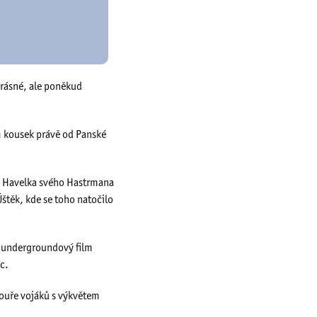
krásné, ale poněkud
om kousek právě od Panské
ej Havelka svého Hastrmana
těk, kde se toho natočilo
še undergroundový film
c.
pouře vojáků s výkvětem