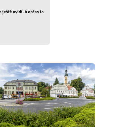
o ještě uvidí. A občas to