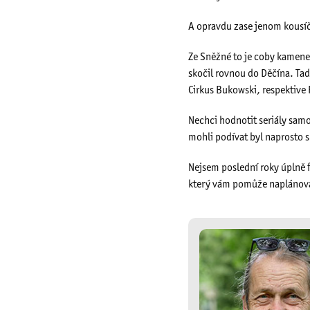
A opravdu zase jenom kousíče
Ze Sněžné to je coby kamenem
skočil rovnou do Děčína. Tad
Cirkus Bukowski, respektive 
Nechci hodnotit seriály samot
mohli podívat byl naprosto s
Nejsem poslední roky úplně f
který vám pomůže naplánova