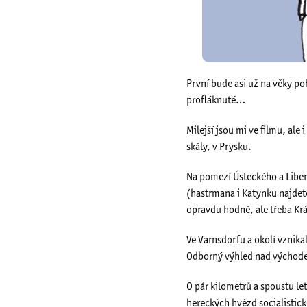
První bude asi už na věky po
profláknuté…
Milejší jsou mi ve filmu, al
skály, v Prysku.
Na pomezí Ústeckého a Liber
(hastrmana i Katynku najdet
opravdu hodně, ale třeba Krá
Ve Varnsdorfu a okolí vznika
Odborný výhled nad východem 
O pár kilometrů a spoustu l
hereckých hvězd socialistic