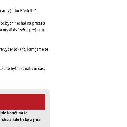
carový film Předčítač.
to bych nechal na příště a
a mysli dvě série projektu
vě výběr lokalit, kam jsme se
že to být inspirativní čas,
 kde končí naše
rsko a kde lišky a jiná