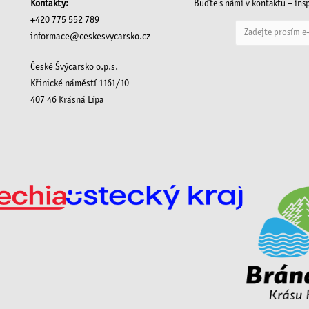
Kontakty:
Buďte s námi v kontaktu – insp
+420 775 552 789
informace@ceskesvycarsko.cz
České Švýcarsko o.p.s.
Křinické náměstí 1161/10
407 46 Krásná Lípa