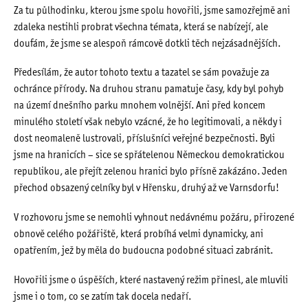
Za tu půlhodinku, kterou jsme spolu hovořili, jsme samozřejmě ani
zdaleka nestihli probrat všechna témata, která se nabízejí, ale
doufám, že jsme se alespoň rámcově dotkli těch nejzásadnějších.
Předesílám, že autor tohoto textu a tazatel se sám považuje za
ochránce přírody. Na druhou stranu pamatuje časy, kdy byl pohyb
na území dnešního parku mnohem volnější. Ani před koncem
minulého století však nebylo vzácné, že ho legitimovali, a někdy i
dost neomaleně lustrovali, příslušníci veřejné bezpečnosti. Byli
jsme na hranicích – sice se spřátelenou Německou demokratickou
republikou, ale přejít zelenou hranici bylo přísně zakázáno. Jeden
přechod obsazený celníky byl v Hřensku, druhý až ve Varnsdorfu!
V rozhovoru jsme se nemohli vyhnout nedávnému požáru, přirozené
obnově celého požářiště, která probíhá velmi dynamicky, ani
opatřením, jež by měla do budoucna podobné situaci zabránit.
Hovořili jsme o úspěších, které nastavený režim přinesl, ale mluvili
jsme i o tom, co se zatím tak docela nedaří.