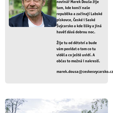
novinář Marek Douša žije
tam, kde končí naše
republika a začínají Labské
pískovce, České i Saské
Švýcarsko a kde lišky a jiná
havěť dává dobrou noc.
Žije tu od dětství a bude
vám povídat o tom co tu
viděl a co ještě uvidí. A
občas to možná i nakreslí.
marek.dousa@ceskesvycarsko.c