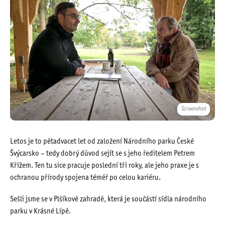
Screenshot
Letos je to pětadvacet let od založení Národního parku České
Švýcarsko – tedy dobrý důvod sejít se s jeho ředitelem Petrem
Křížem. Ten tu sice pracuje poslední tři roky, ale jeho praxe je s
ochranou přírody spojena téměř po celou kariéru.
Sešli jsme se v Plšíkově zahradě, která je součástí sídla národního
parku v Krásné Lípě.