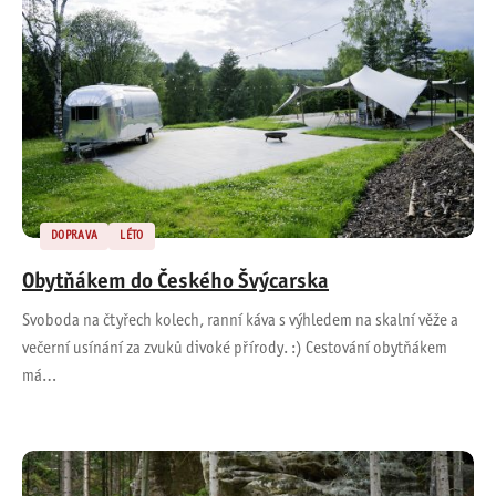
DOPRAVA
LÉTO
Obytňákem do Českého Švýcarska
Svoboda na čtyřech kolech, ranní káva s výhledem na skalní věže a
večerní usínání za zvuků divoké přírody. :) Cestování obytňákem
má…