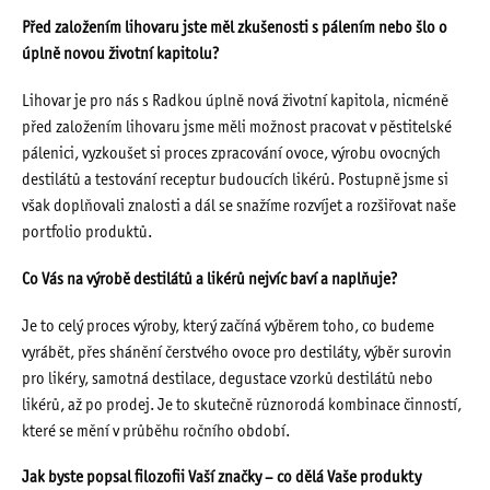
Před založením lihovaru jste měl zkušenosti s pálením nebo šlo o
úplně novou životní kapitolu?
Lihovar je pro nás s Radkou úplně nová životní kapitola, nicméně
před založením lihovaru jsme měli možnost pracovat v pěstitelské
pálenici, vyzkoušet si proces zpracování ovoce, výrobu ovocných
destilátů a testování receptur budoucích likérů. Postupně jsme si
však doplňovali znalosti a dál se snažíme rozvíjet a rozšiřovat naše
portfolio produktů.
Co Vás na výrobě destilátů a likérů nejvíc baví a naplňuje?
Je to celý proces výroby, který začíná výběrem toho, co budeme
vyrábět, přes shánění čerstvého ovoce pro destiláty, výběr surovin
pro likéry, samotná destilace, degustace vzorků destilátů nebo
likérů, až po prodej. Je to skutečně různorodá kombinace činností,
které se mění v průběhu ročního období.
Jak byste popsal filozofii Vaší značky – co dělá Vaše produkty