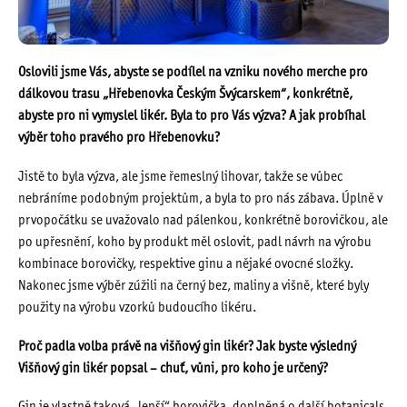
Oslovili jsme Vás, abyste se podílel na vzniku nového merche pro
dálkovou trasu „Hřebenovka Českým Švýcarskem“, konkrétně,
abyste pro ni vymyslel likér. Byla to pro Vás výzva? A jak probíhal
výběr toho pravého pro Hřebenovku?
Jistě to byla výzva, ale jsme řemeslný lihovar, takže se vůbec
nebráníme podobným projektům, a byla to pro nás zábava. Úplně v
prvopočátku se uvažovalo nad pálenkou, konkrétně borovičkou, ale
po upřesnění, koho by produkt měl oslovit, padl návrh na výrobu
kombinace borovičky, respektive ginu a nějaké ovocné složky.
Nakonec jsme výběr zúžili na černý bez, maliny a višně, které byly
použity na výrobu vzorků budoucího likéru.
Proč padla volba právě na višňový gin likér? Jak byste výsledný
Višňový gin likér popsal – chuť, vůni, pro koho je určený?