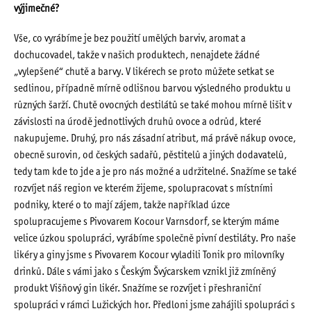
výjimečné?
Vše, co vyrábíme je bez použití umělých barviv, aromat a
dochucovadel, takže v našich produktech, nenajdete žádné
„vylepšené“ chutě a barvy. V likérech se proto můžete setkat se
sedlinou, případně mírně odlišnou barvou výsledného produktu u
různých šarží. Chutě ovocných destilátů se také mohou mírně lišit v
závislosti na úrodě jednotlivých druhů ovoce a odrůd, které
nakupujeme. Druhý, pro nás zásadní atribut, má právě nákup ovoce,
obecně surovin, od českých sadařů, pěstitelů a jiných dodavatelů,
tedy tam kde to jde a je pro nás možné a udržitelné. Snažíme se také
rozvíjet náš region ve kterém žijeme, spolupracovat s místními
podniky, které o to mají zájem, takže například úzce
spolupracujeme s Pivovarem Kocour Varnsdorf, se kterým máme
velice úzkou spolupráci, vyrábíme společně pivní destiláty. Pro naše
likéry a giny jsme s Pivovarem Kocour vyladili Tonik pro milovníky
drinků. Dále s vámi jako s Českým Švýcarskem vznikl již zmíněný
produkt Višňový gin likér. Snažíme se rozvíjet i přeshraniční
spolupráci v rámci Lužických hor. Předloni jsme zahájili spolupráci s