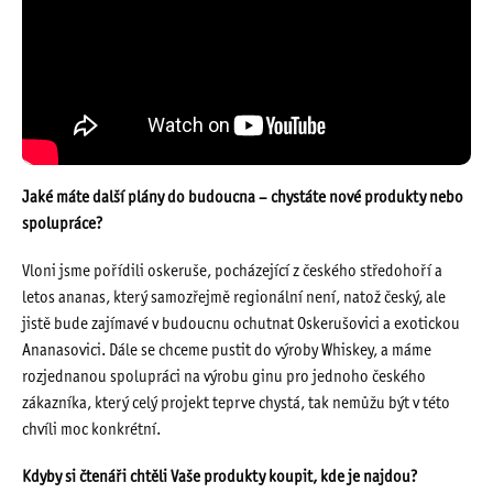
Jaké máte další plány do budoucna – chystáte nové produkty nebo
spolupráce?
Vloni jsme pořídili oskeruše, pocházející z českého středohoří a
letos ananas, který samozřejmě regionální není, natož český, ale
jistě bude zajímavé v budoucnu ochutnat Oskerušovici a exotickou
Ananasovici. Dále se chceme pustit do výroby Whiskey, a máme
rozjednanou spolupráci na výrobu ginu pro jednoho českého
zákazníka, který celý projekt teprve chystá, tak nemůžu být v této
chvíli moc konkrétní.
Kdyby si čtenáři chtěli Vaše produkty koupit, kde je najdou?