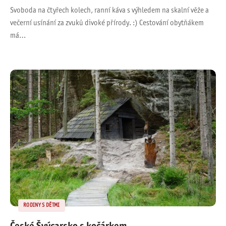
Svoboda na čtyřech kolech, ranní káva s výhledem na skalní věže a
večerní usínání za zvuků divoké přírody. :) Cestování obytňákem
má…
RODINY S DĚTMI