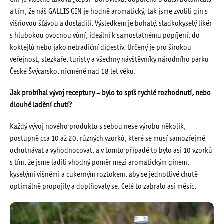
Gin je vlastně taková „lepší“ borovička, doplněná o další botanicals
a tím, že náš GALLIS GIN je hodně aromatický, tak jsme zvolili gin s
višňovou šťávou a dosladili. Výsledkem je bohatý, sladkokyselý likér
s hlubokou ovocnou vůní, ideální k samostatnému popíjení, do
koktejlů nebo jako netradiční digestiv. Určený je pro širokou
veřejnost, stezkaře, turisty a všechny návštěvníky národního parku
České Švýcarsko, nicméně nad 18 let věku.
Jak probíhal vývoj receptury – bylo to spíš rychlé rozhodnutí, nebo
dlouhé ladění chutí?
Každý vývoj nového produktu s sebou nese výrobu několik,
postupně cca 10 až 20, různých vzorků, které se musí samozřejmě
ochutnávat a vyhodnocovat, a v tomto případě to bylo asi 10 vzorků
s tím, že jsme ladili vhodný poměr mezi aromatickým ginem,
kyselými višněmi a cukerným roztokem, aby se jednotlivé chutě
optimálně propojily a doplňovaly se. Celé to zabralo asi měsíc.