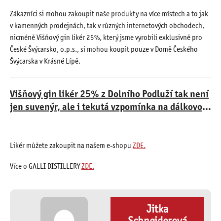
Zákazníci si mohou zakoupit naše produkty na více místech a to jak
v kamenných prodejnách, tak v různých internetových obchodech,
nicméně Višňový gin likér 25%, který jsme vyrobili exklusivně pro
České Švýcarsko, o.p.s., si mohou koupit pouze v Domě Českého
Švýcarska v Krásné Lípě.
Višňový gin likér 25% z Dolního Podluží tak není
jen suvenýr, ale i tekutá vzpomínka na dálkovou
trasu, která vede srdcem Českého Švýcarska.
Každý doušek připomíná atmosféru lesa po
dešti, slunečné vyhlídky i pohostinnost místních
Likér můžete zakoupit na našem e-shopu
ZDE.
lidí. Ať už ho ochutnáte doma, nebo si ho
Více o GALLI DISTILLERY
ZDE.
přivezete jako dárek, ponese v sobě kousek
našeho jedinečného regionu – a možná vás i
inspiruje znovu se vydat na cestu po hřebenech.
Jitka