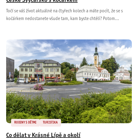
České Švýcarsko s kočárkem
Točí se váš život aktuálně na čtyřech kolech a máte pocit, že se s
kočárkem nedostanete všude tam, kam byste chtěli? Potom…
RODINY S DĚTMI
TURISTIKA
Co dělat v Krásné Lípě a okolí