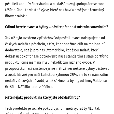
pěstiteli kdoulí v Ebersbachu a na další rozvoj spolupráce se moc
těšíme. Jsou to vlastně výzvy, které nás baví a proč jsme řemeslný
lihovar založili.
Odkud berete ovoce a byliny – dáváte přednost místním surovinám?
Jak už bylo uvedeno v předchozí odpovědi, ovoce nakupujeme od
českých sadařů a pěstitelů, s tím, že se snažíme cílit na regionální
dodavatele, což je pro nás Litoměřicko, kde jsou sadaři, kteří
dokáží uspokojit naše potřeby pro naše standardní a stálé portfolio
produktů, čímž mám na mysli několik tun různého ovoce. V
prvopočátku naší existence jsme měli záměr některé byliny pěstovat
a sušit, hlavně pro naší Lužickou Bylinnou 25%, ale to se nám zatím
nedaří z časových důvodů, a tak sázíme na byliny od firmy Valdemar
Grešík – NATURA s.r.o. z Děčína.
Máte nějaký produkt, na který jste obzvlášť hrdý?
Těch produktů je víc, ale pokud bychom měli vybrat ty NEJ, tak