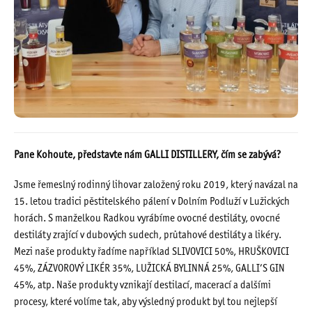
rozhovor se Zdeňkem Kohoutem, který nám
pověděl o vzniku lihovaru, o výrobním procesu i o
vzniku likéru pro Hřebenovku.
Pane Kohoute, představte nám GALLI DISTILLERY, čím se zabývá?
Jsme řemeslný rodinný lihovar založený roku 2019, který navázal na
15. letou tradici pěstitelského pálení v Dolním Podluží v Lužických
horách. S manželkou Radkou vyrábíme ovocné destiláty, ovocné
destiláty zrající v dubových sudech, průtahové destiláty a likéry.
Mezi naše produkty řadíme například SLIVOVICI 50%, HRUŠKOVICI
45%, ZÁZVOROVÝ LIKÉR 35%, LUŽICKÁ BYLINNÁ 25%, GALLI’S GIN
45%, atp. Naše produkty vznikají destilací, macerací a dalšími
procesy, které volíme tak, aby výsledný produkt byl tou nejlepší