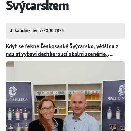
Švýcarskem
Jitka Schneiderová
20.10.2025
Když se řekne Českosaské Švýcarsko, většina z
nás si vybaví dechberoucí skalní scenérie,
nekonečné výhledy a dálkovou trasu
Hřebenovka. Kdo by ale čekal, že se s tímto
krajem dá spojit i jedinečný chuťový zážitek?
Právě to se povedlo rodinnému lihovaru GALLI
DISTILLERY z Dolního Podluží, který stojí za
výrobou ručně vyráběných destilátů a likérů z
těch nejlepších surovin. Majitelé Radka a Zdeněk
Kohoutovi přijali výzvu vytvořit speciální nápoj
jako merch Hřebenovky – a výsledkem je
originální Višňový gin likér 25%. Přinášíme vám