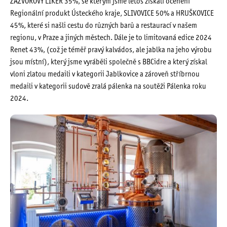
ZÁZVOROVÝ LIKÉR 35%, se kterým jsme letos získali ocenění
Regionální produkt Ústeckého kraje, SLIVOVICE 50% a HRUŠKOVICE
45%, které si našli cestu do různých barů a restaurací v našem
regionu, v Praze a jiných městech. Dále je to limitovaná edice 2024
Renet 43%, (což je téměř pravý kalvádos, ale jablka na jeho výrobu
jsou místní), který jsme vyráběli společně s BBCidre a který získal
vloni zlatou medaili v kategorii Jablkovice a zároveň stříbrnou
medaili v kategorii sudově zralá pálenka na soutěži Pálenka roku
2024.