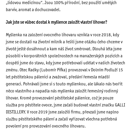
„lidovou medicínou“. Jsou 100% přírodní, bez použití umělých
barviv, aromat a dochucovadel.
Jak jste se vůbec dostal k myšlence založit vlastní lihovar?
Myšlenka na založení ovocného lihovaru vznikla v roce 2018, kdy
jsme se dostali na životní milník a řešili jsme otázku čeho chceme v
životě ještě dosáhnout a kam náš život směrovat. Dlouhá léta jsme
působili v korporátních společnostech na manažerských pozicích a
dospěli jsme do stavu, kdy jsme potřebovali udělat v našich životech
změnu. Otec Radky (Lubomír Pifka) provozoval v Dolním Podluží 15
let pěstitelskou pálenici a zvažoval, předání řemesla mladší
generaci. Pohrávali jsme si s touto myšlenkou, ale lákalo nás tvořit
něco vlastního a napadla nás myšlenka založit řemeslný rodinný
lihovar. Kromě provozování pěstitelské pálenice, což je pouze
služba pro pěstitele ovoce, jsme začali budovat vlastní značku GALLI
DISTILLERY. V roce 2019 jsme založili firmu, převzali jsme naplno
službu pěstitelského pálení a začali vyřizovat všechna potřebná
povolení pro provozování ovocného lihovaru.