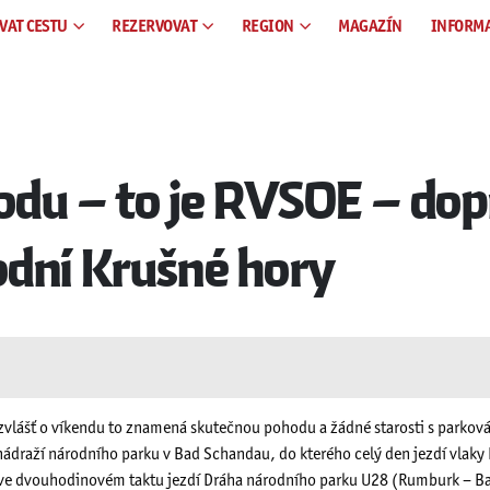
VAT CESTU
REZERVOVAT
REGION
MAGAZÍN
INFORM
rodu – to je RVSOE – do
odní Krušné hory
zvlášť o víkendu to znamená skutečnou pohodu a žádné starosti s park
nádraží národního parku v Bad Schandau, do kterého celý den jezdí vlaky 
u ve dvouhodinovém taktu jezdí Dráha národního parku U28 (Rumburk – B