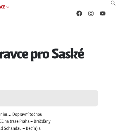
ACE
pravce pro Saské
ováním… Dopravní točnou
EC na trase Praha – Drážďany
ad Schandau – Děčín) a