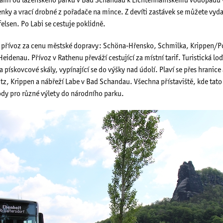
inami od lázeňského parku v Bad Schandau k Lichtenhainskému vodopádu 
zdenky a vrací drobné z pořadače na mince. Z devíti zastávek se můžete vyd
elsen. Po Labi se cestuje poklidně.
ze přívoz za cenu městské dopravy: Schöna‐Hřensko, Schmilka, Krippen/P
eidenau. Přívoz v Rathenu převáží cestující za místní tarif. Turistická lo
pískovcové skály, vypínající se do výšky nad údolí. Plaví se přes hranice 
tz, Krippen a nábřeží Labe v Bad Schandau. Všechna přístaviště, kde tat
ody pro různé výlety do národního parku.