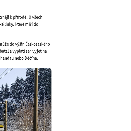
rněji k přírodě. O všech
ké linky, které míří do
ý může do výšin Českosaského
tal a vyplatí se i vyjet na
Schandau nebo Děčína.