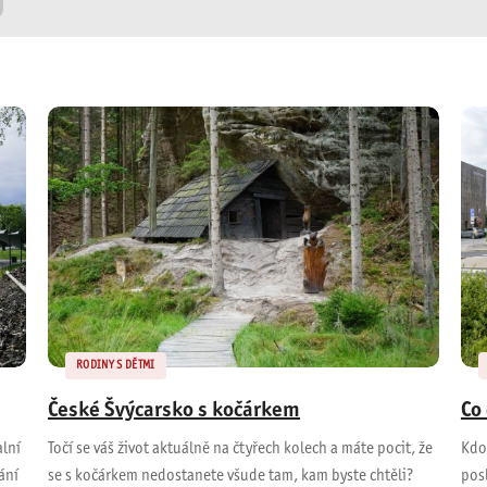
RODINY S DĚTMI
České Švýcarsko s kočárkem
Co
alní
Točí se váš život aktuálně na čtyřech kolech a máte pocit, že
Kdo 
ání
se s kočárkem nedostanete všude tam, kam byste chtěli?
pos