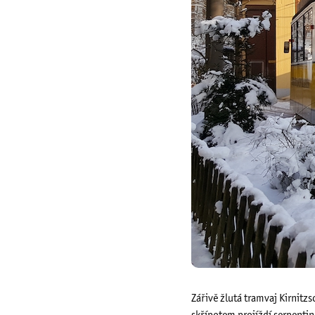
Zářivě žlutá tramvaj Kirnitz