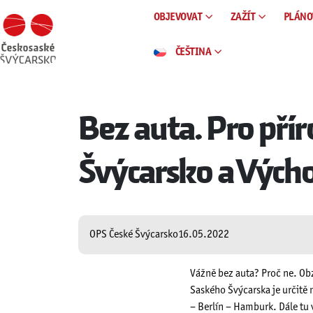
OBJEVOVAT
ZAŽÍT
PLÁNO
ČEŠTINA
Bez auta. Pro pří
Švýcarsko a Vých
OPS České Švýcarsko
16.05.2022
Vážně bez auta? Proč ne. Ob
Saského Švýcarska je určitě 
– Berlín – Hamburk. Dále t