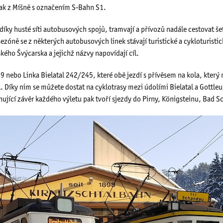
lak z Míšně s označením S‐Bahn S1.
ky husté síti autobusových spojů, tramvají a přívozů nadále cestovat šet
sezóně se z některých autobusových linek stávají turistické a cykloturistic
kého Švýcarska a jejichž názvy napovídají cíl.
9 nebo Linka Bielatal 242/245, které obě jezdí s přívěsem na kola, kter
. Díky nim se můžete dostat na cyklotrasy mezi údolími Bielatal a Gottleuba
hující závěr každého výletu pak tvoří sjezdy do Pirny, Königsteinu, Bad 