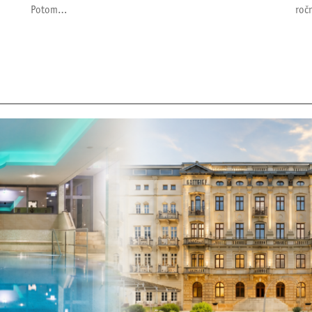
Potom…
roč