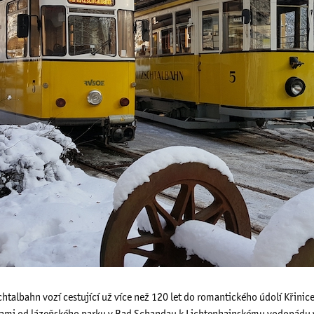
schtalbahn vozí cestující už více než 120 let do romantického údolí Křini