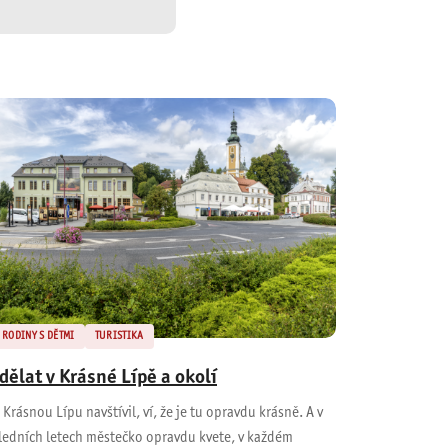
RODINY S DĚTMI
TURISTIKA
 dělat v Krásné Lípě a okolí
Krásnou Lípu navštívil, ví, že je tu opravdu krásně. A v
ledních letech městečko opravdu kvete, v každém