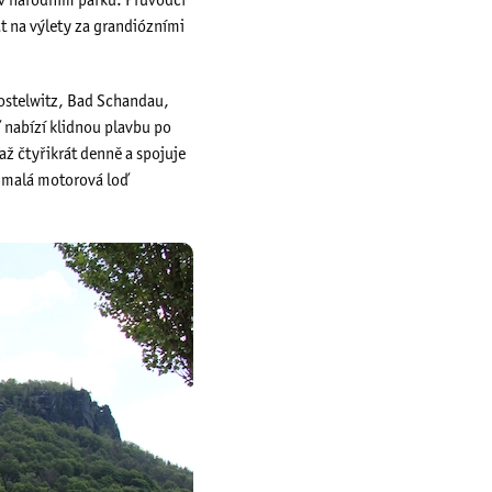
v národním parku. Průvodčí
at na výlety za grandiózními
ostelwitz, Bad Schandau,
ď nabízí klidnou plavbu po
až čtyřikrát denně a spojuje
o malá motorová loď