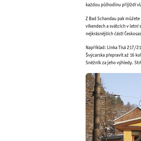
každou půlhodinu přijíždí v
Z Bad Schandau pak můžete dí
víkendech a svátcích v letní 
nejkrásnějších částí Českosas
Například: Linka Tisá 217/21
Švýcarska přepravit až 16 kol
Sněžník za jeho výhledy. Str