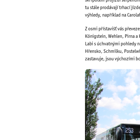
skřípotem projíždí serpent
tu stále prodávají trhací jí
výhledy, například na Carolaf
Z osmi přístavišť vás převe
Königstein, Wehlen, Pirna a H
Labi s úchvatnými pohledy na 
Hřensko, Schmilku, Postelwi
zastavuje, jsou výchozími b