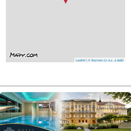
Leaflet
|
© Seznam.cz a.s. a další