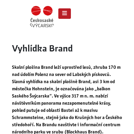
Vyhlídka Brand
Skalní plošina Brand leží uprostřed lesů, zhruba 170 m
nad údolím Polenz na sever od Labských pískovců.
Slavná vyhlídka na skalní plošině Brand, asi 3 km od
městečka Hohnstein, je označována jako „balkon
Saského Švýcarska“. Ve výšce 317 m n. m. nabízí
návštěvníkům panorama nezapomenutelné krásy,
pohled putuje od oblasti Bastei až k masivu
Schrammsteine, stejně jako do Krušných hor a Českého
středohoří. Na Brandu navštivte i informační centrum
národního parku ve srubu (Blockhaus Brand).