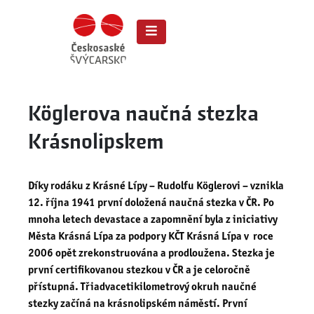
Köglerova naučná stezka
Krásnolipskem
Díky rodáku z Krásné Lípy – Rudolfu Köglerovi – vznikla
12. října 1941 první doložená naučná stezka v ČR. Po
mnoha letech devastace a zapomnění byla z iniciativy
Města Krásná Lípa za podpory KČT Krásná Lípa v roce
2006 opět zrekonstruována a prodloužena. Stezka je
první certifikovanou stezkou v ČR a je celoročně
přístupná. Třiadvacetikilometrový okruh naučné
stezky začíná na krásnolipském náměstí. První