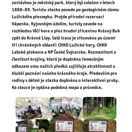
zastávkou je městský park, který byl založen v letech
1888–89. Turistu stezka povede po geologickém zlomu
Lužického přesmyku. Projde přírodní rezervací
Vápenka, Kyjovským údolím, turisty zavede na
rozhlednu Vlčí hora a přes hradní zříceninu Krásný Buk
zpět do Krásné Lípy. Celá trasa je situována po území
tří chráněných oblastí: CHKO Lužické hory, CHKO
Labské pískovce a NP České Švýcarsko. Rozmanitost a
členitost krajiny, která je doplněna řemeslným
odkazem umu naších předků zajišťuje atraktivnost a
hlubší poznání našeho krásného kraje. Především pro
rodiny s dětmi je stezka doplněna o interaktivní prvky.
Ke stezce je vydána podobná mapa a průvodce.