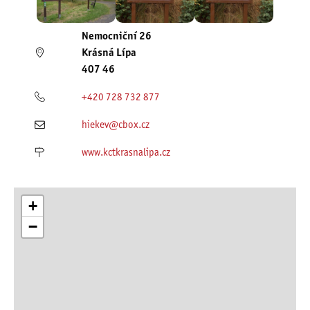
Nemocniční 26
Krásná Lípa
407 46
+420 728 732 877
hiekev@cbox.cz
www.kctkrasnalipa.cz
+
−