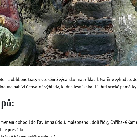
te na oblíbené trasy v Českém Švýcarsku, například k Mariině vyhlídce, 
krajina nabízí úchvatné výhledy, klidná lesní zákoutí i historické památky
ipů:
 kamenem dohodil do Pavlínina údolí, malebného údolí říčky Chřibské Ka
lehce přes 1 km