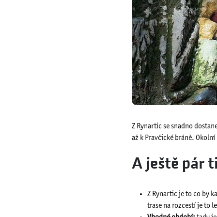
Z Rynartic se snadno dostane
až k Pravčické bráně. Okolní 
A ještě pár t
Z Rynartic je to co by
trase na rozcestí je to 