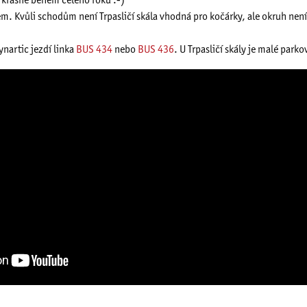
 krásně během celého roku :-)
m. Kvůli schodům není Trpasličí skála vhodná pro kočárky, ale okruh nen
nartic jezdí linka
BUS 434
nebo
BUS 436
. U Trpasličí skály je malé parko