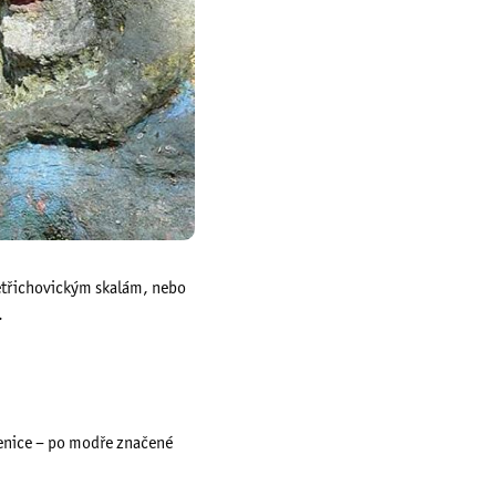
Jetřichovickým skalám, nebo
.
menice – po modře značené