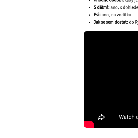
Vhodné období:
tady je
S dětmi:
ano, s dohlede
Psi:
ano, na vodítku
Jak se sem dostat:
do Ry