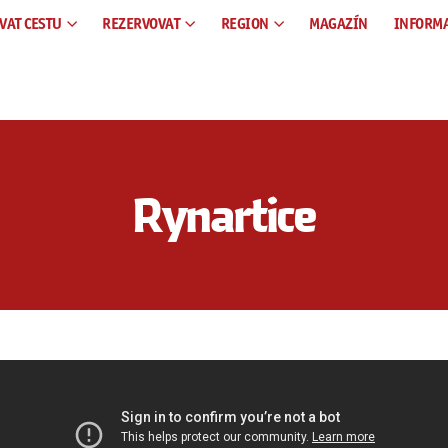
VAT CESTU
REZERVOVAT
REGION
MAGAZÍN
INFORM
Rynartice