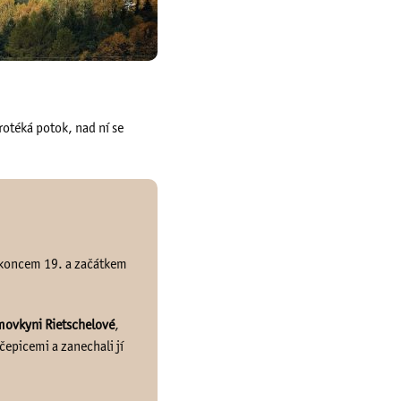
rotéká potok, nad ní se
zi koncem 19. a začátkem
movkyni Rietschelové
,
čepicemi a zanechali jí