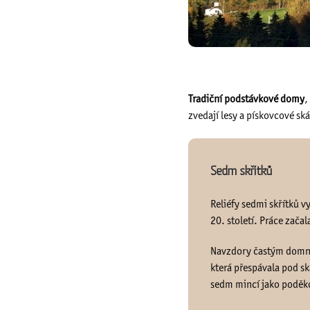
Tradiční podstávkové domy
,
zvedají lesy a pískovcové ská
Sedm skřítků
Reliéfy sedmi skřítků v
20. století. Práce začal
Navzdory častým domně
která přespávala pod sk
sedm mincí jako poděk