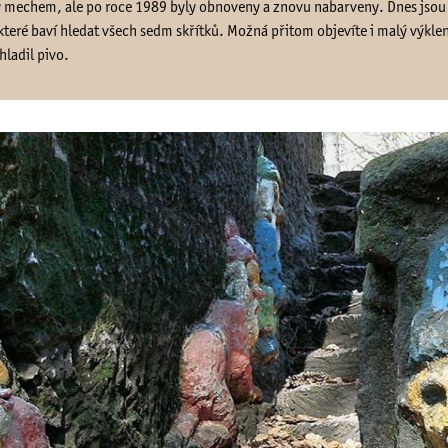
tly mechem, ale po roce 1989 byly obnoveny a znovu nabarveny. Dnes jso
 které baví hledat všech sedm skřítků. Možná přitom objevíte i malý výklen
hladil pivo.