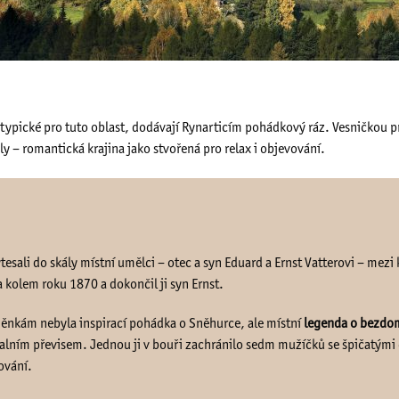
 typické pro tuto oblast, dodávají Rynarticím pohádkový ráz. Vesničkou p
ly – romantická krajina jako stvořená pro relax i objevování.
ytesali do skály místní umělci – otec a syn Eduard a Ernst Vatterovi – me
a kolem roku 1870 a dokončil ji syn Ernst.
nkám nebyla inspirací pohádka o Sněhurce, ale místní
legenda o bezdo
alním převisem. Jednou ji v bouři zachránilo sedm mužíčků se špičatými 
ování.