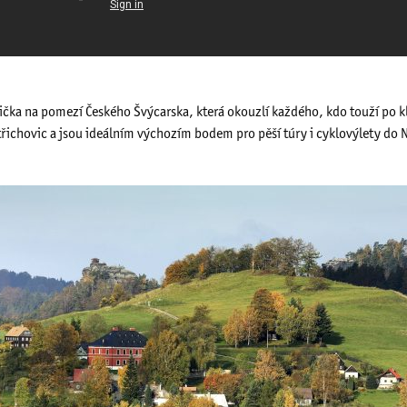
ička na pomezí Českého Švýcarska, která okouzlí každého, kdo touží po k
třichovic a jsou ideálním výchozím bodem pro pěší túry i cyklovýlety do