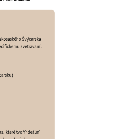
Českosaského Švýcarska
pecifickému zvětrávání.
carsku)
s, které tvoří ideální