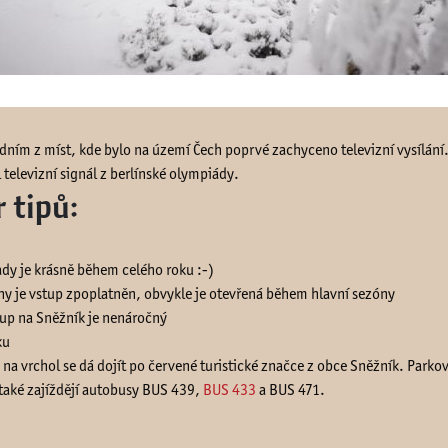
dním z míst, kde bylo na území Čech poprvé zachyceno televizní vysílání
 televizní signál z berlínské olympiády.
 tipů:
dy je krásně během celého roku :-)
y je vstup zpoplatněn, obvykle je otevřená během hlavní sezóny
up na Sněžník je nenáročný
ku
na vrchol se dá dojít po červené turistické značce z obce Sněžník. Parko
 také zajíždějí autobusy BUS 439,
BUS 433
a BUS 471.