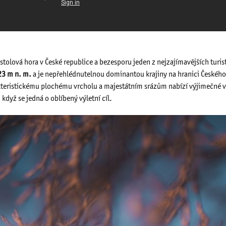
stolová hora v České republice a bezesporu jeden z nejzajímavějších turist
23 m n. m.
a je nepřehlédnutelnou dominantou krajiny na hranici Českého
teristickému plochému vrcholu a majestátním srázům nabízí výjimečné vý
když se jedná o oblíbený výletní cíl.