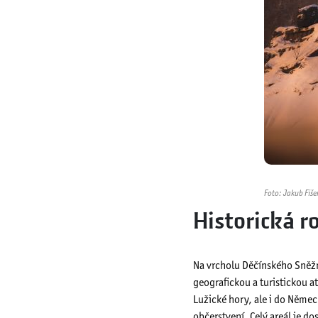
Foto: Jakub Fiše
Historická r
Na vrcholu Děčínského Sněžn
geografickou a turistickou at
Lužické hory, ale i do Němec
občerstvení. Celý areál je d