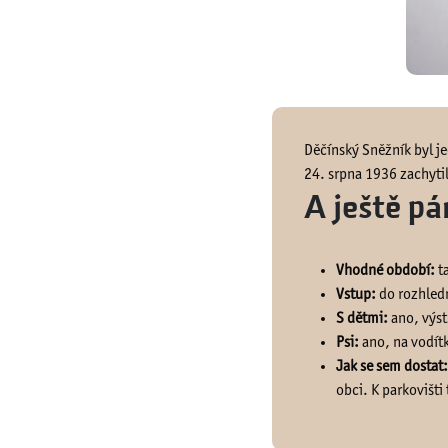
Děčínský Sněžník byl je
24. srpna 1936 zachytil
A ještě pár
Vhodné období:
ta
Vstup:
do rozhledn
S dětmi:
ano, výst
Psi:
ano, na vodít
Jak se sem dostat:
obci. K parkovišti