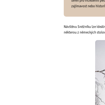
terén pro vícedenní pěš
zajímavost nebo histo
Návštěvu Sněžníku lze ideáln
některou z německých stolový