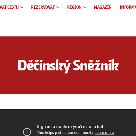
VAT CESTU
REZERVOVAT
REGION
MAGAZÍN
INFORM
Děčínský Sněžník