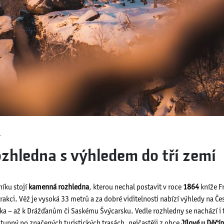
r
ozhledna s výhledem do tří zemí
íku stojí
kamenná rozhledna
, kterou nechal postavit v roce
1864
kníže F
rakci. Věž je vysoká 33 metrů a za dobré viditelnosti nabízí výhledy na Č
ka – až k Drážďanům či Saskému Švýcarsku. Vedle rozhledny se nachází i t
ostupný po značených turistických trasách, nejčastěji z obce
Jílové u Děčí