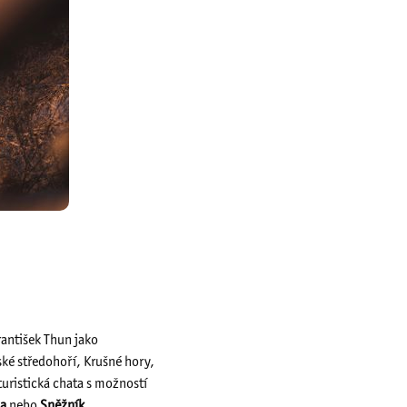
rantišek Thun jako
eské středohoří, Krušné hory,
uristická chata s možností
na
nebo
Sněžník
.