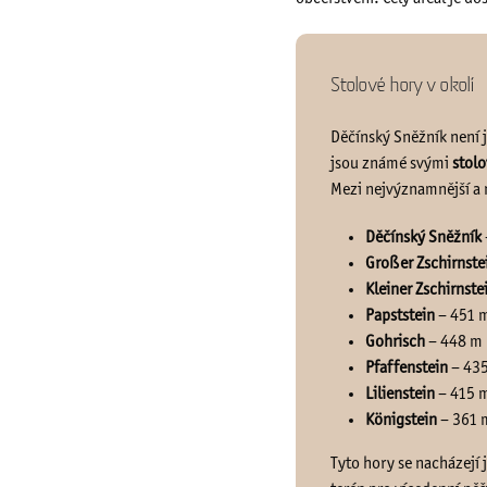
Stolové hory v okolí
Děčínský Sněžník není j
jsou známé svými
stol
Mezi nejvýznamnější a n
Děčínský Sněžník
Großer Zschirnstei
Kleiner Zschirnste
Papststein
– 451 m
Gohrisch
– 448 m 
Pfaffenstein
– 435
Lilienstein
– 415 m
Königstein
– 361 m
Tyto hory se nacházejí j