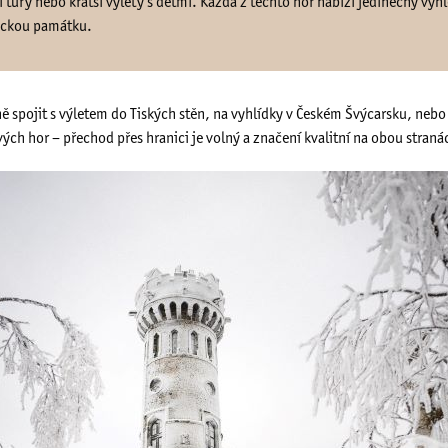
í túry nebo kratší výlety s dětmi. Každá z těchto hor nabízí jedinečný vý
rickou památku.
ě spojit s výletem do Tiských stěn, na vyhlídky v Českém Švýcarsku, nebo
ch hor – přechod přes hranici je volný a značení kvalitní na obou straná