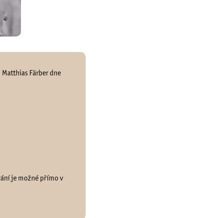
. Matthias Färber dne
vání je možné přímo v