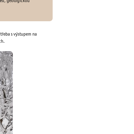
hled, geologickou
 třeba s výstupem na
ch.