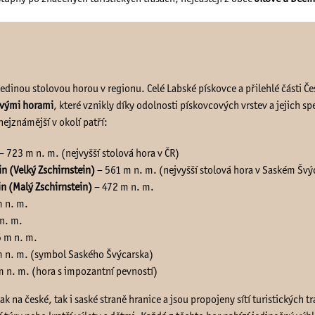
edinou stolovou horou v regionu. Celé Labské pískovce a přilehlé části 
ovými horami
, které vznikly díky odolnosti pískovcových vrstev a jejich s
ejznámější v okolí patří:
– 723 m n. m. (nejvyšší stolová hora v ČR)
n (Velký Zschirnstein)
– 561 m n. m. (nejvyšší stolová hora v Saském Švý
in (Malý Zschirnstein)
– 472 m n. m.
 n. m.
n. m.
 m n. m.
 n. m. (symbol Saského Švýcarska)
 n. m. (hora s impozantní pevností)
ak na české, tak i saské straně hranice a jsou propojeny sítí turistických tra