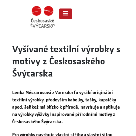
Vyšívané textilní výrobky s
motivy z Českosaského
Švýcarska
Lenka Mészarosová z Varnsdorfu vyrábí originální
textilní výrobky, především kabelky, tašky, kapsičky
apod. Jelikož má blízko k přírodě, navrhuje a aplikuje
na výrobky výšivky inspirované přírodními motivy z
Českosaského Švýcarska.
Pro výrobky navrhuje vlastní střihy a vlastní šitou