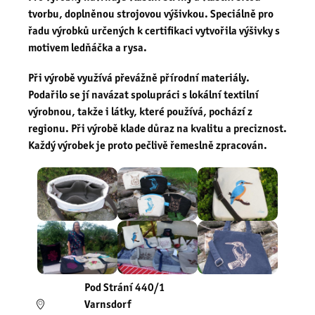
tvorbu, doplněnou strojovou výšivkou. Speciálně pro
řadu výrobků určených k certifikaci vytvořila výšivky s
motivem ledňáčka a rysa.
Při výrobě využívá převážně přírodní materiály.
Podařilo se jí navázat spolupráci s lokální textilní
výrobnou, takže i látky, které používá, pochází z
regionu. Při výrobě klade důraz na kvalitu a preciznost.
Každý výrobek je proto pečlivě řemeslně zpracován.
Pod Strání 440/1
Varnsdorf