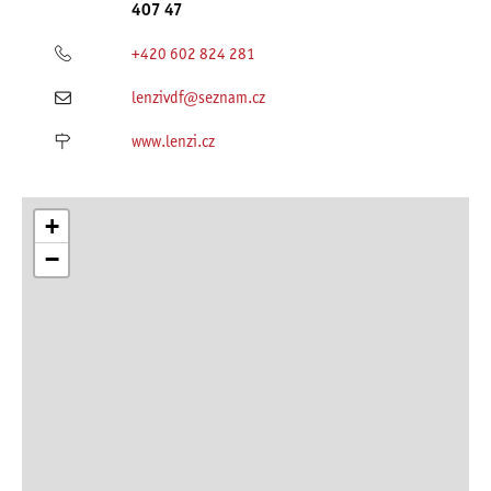
407 47
+420 602 824 281
lenzivdf@seznam.cz
www.lenzi.cz
+
−