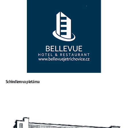
Schindlerova pletárna