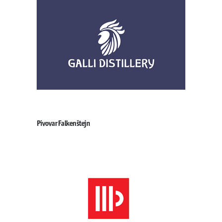
Pivovar Falkenštejn