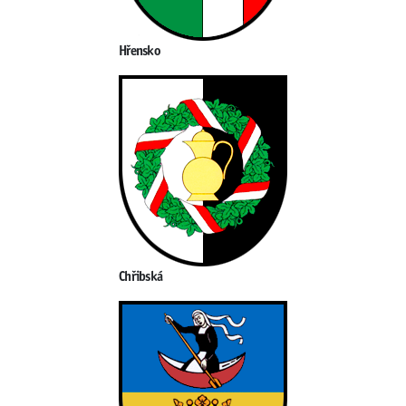
Hřensko
Chřibská