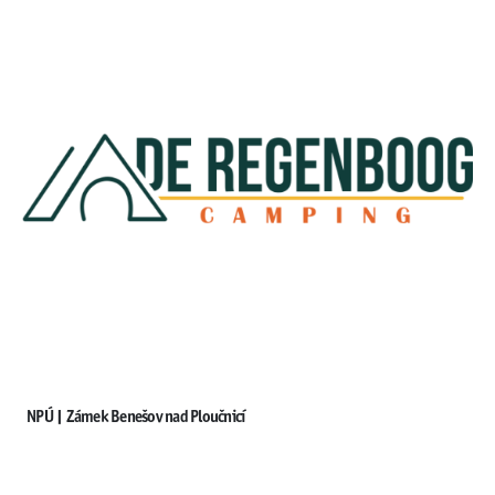
NPÚ | Zámek Benešov nad Ploučnicí