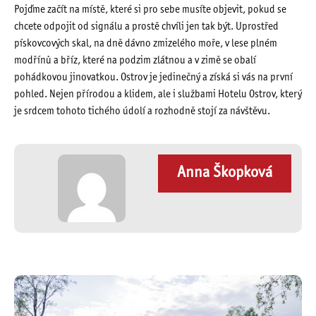
Pojďme začít na místě, které si pro sebe musíte objevit, pokud se
chcete odpojit od signálu a prostě chvíli jen tak být. Uprostřed
pískovcových skal, na dně dávno zmizelého moře, v lese plném
modřínů a bříz, které na podzim zlátnou a v zimě se obalí
pohádkovou jinovatkou. Ostrov je jedinečný a získá si vás na první
pohled. Nejen přírodou a klidem, ale i službami Hotelu Ostrov, který
je srdcem tohoto tichého údolí a rozhodně stojí za návštěvu.
Anna Škopková