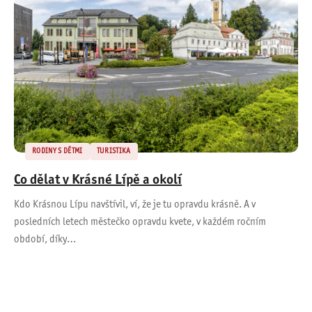
RODINY S DĚTMI
TURISTIKA
Co dělat v Krásné Lípě a okolí
Kdo Krásnou Lípu navštívil, ví, že je tu opravdu krásně. A v
posledních letech městečko opravdu kvete, v každém ročním
období, díky…