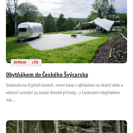
DOPRAVA
LÉTO
Obytňákem do Českého Švýcarska
Svoboda na čtyřech kolech, ranní káva s výhledem na skalní věže a
večerní usínání za zvuků divoké přírody. :) Cestování obytňákem
má…