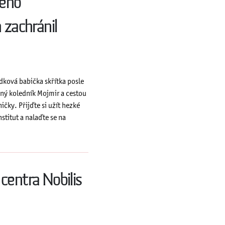
kého
 zachránil
ádková babička skřítka posle
ovný koledník Mojmir a cestou
ičky. Přijďte si užít hezké
stitut a nalaďte se na
centra Nobilis