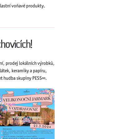
 vlastní voňavé produkty.
hovicích!
í, prodej lokálních výrobků,
 látek, keramiky a papíru,
et hudba skupiny PESS∞.