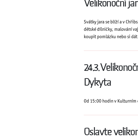
Velikonoční ja
Svátky jara se blíží a v Chř
dětské dílničky, malování v
koupit pomlázku nebo si dát
24.3. Velikono
Dykyta
Od 15:00 hodin v Kulturním 
Oslavte velik