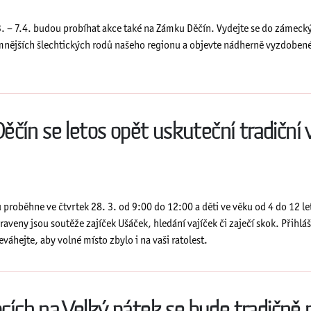
. – 7.4. budou probíhat akce také na Zámku Děčín. Vydejte se do zámeckýc
mnějších šlechtických rodů našeho regionu a objevte nádherně vyzdoben
čín se letos opět uskuteční tradiční 
proběhne ve čtvrtek 28. 3. od 9:00 do 12:00 a děti ve věku od 4 do 12 le
veny jsou soutěže zajíček Ušáček, hledání vajíček či zaječí skok. Přihlášk
eváhejte, aby volné místo zbylo i na vaši ratolest.