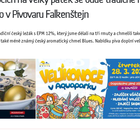
nocích na Velký pátek se bude tradičně 
vo v Pivovaru Falkenštejn
adiční český ležák s EPM 12%, který jsme dělali na tři rmuty a chmelili ta
 také méně známý český aromatický chmel Blues. Nabídku piva doplní v