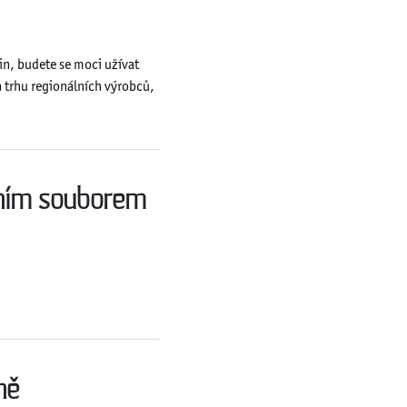
din, budete se moci užívat
 trhu regionálních výrobců,
orním souborem
ně