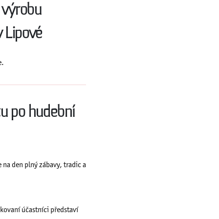
, výrobu
 Lipové
e.
u po hudební
e na den plný zábavy, tradic a
kovaní účastníci představí