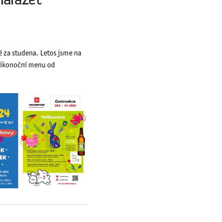
narážet
ké za studena. Letos jsme na
elikonoční menu od