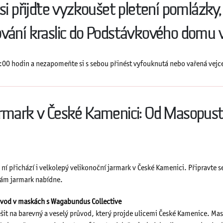
 si přijďte vyzkoušet pletení pomlázky
vání kraslic do Podstávkového domu v
:00 hodin a nezapomeňte si s sebou přinést vyfouknutá nebo vařená vejc
armark v České Kamenici: Od Masopust
s ní přichází i velkolepý velikonoční jarmark v České Kamenici. Připravte s
 vám jarmark nabídne.
vod v maskách s Wagabundus Collective
šit na barevný a veselý průvod, který projde ulicemi České Kamenice. Mas