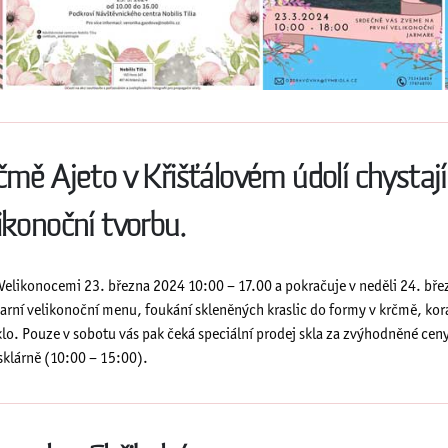
čmě Ajeto v Křišťálovém údolí chystaj
ikonoční tvorbu.
d Velikonocemi 23. března 2024 10:00 – 17.00 a pokračuje v neděli 24. bře
 jarní velikonoční menu, foukání skleněných kraslic do formy v krčmě, korá
klo. Pouze v sobotu vás pak čeká speciální prodej skla za zvýhodněné ce
 sklárně (10:00 – 15:00).