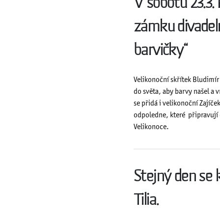
V sobotu 23.3.
zámku divadeln
barvičky“
Velikonoční skřítek Bludimír
do světa, aby barvy našel a v
se přidá i velikonoční Zajíč
odpoledne, které připravují 
Velikonoce.
Stejný den se 
Tilia.