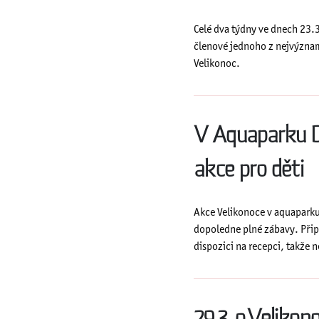
Celé dva týdny ve dnech 23.3
členové jednoho z nejvýzna
Velikonoc.
V Aquaparku Dě
akce pro děti
Akce Velikonoce v aquaparku 
dopoledne plné zábavy. Připra
dispozici na recepci, takže n