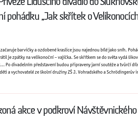
 Přiveze Liduščino divadlo do Šluknovs
í pohádku „Jak skřítek o Velikonocích
 začaruje barvičky a ozdobené kraslice jsou najednou bílé jako sníh. Poh
rátil je zpátky na velikonoční – vajíčka. Se skřítkem se do světa vydá šik
ek… Po divadelním představení budou připraveny jarní soutěže a tvůrčí díln
děti a vychovatelé ze školní družiny ZŠ J. Vohradského a Schrödingerův in
koná akce v podkroví Návštěvnického 