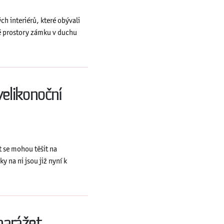
h interiérů, které obývali
é prostory zámku v duchu
velikonoční
t se mohou těšit na
y na ni jsou již nyní k