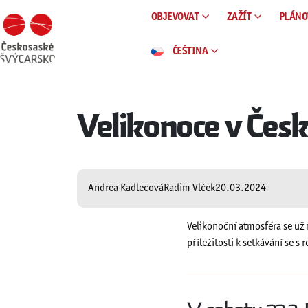
OBJEVOVAT
ZAŽÍT
PLÁNO
ČEŠTINA
Velikonoce v Česk
Andrea Kadlecová
Radim Vlček
20.03.2024
Velikonoční atmosféra se už 
příležitosti k setkávání se s