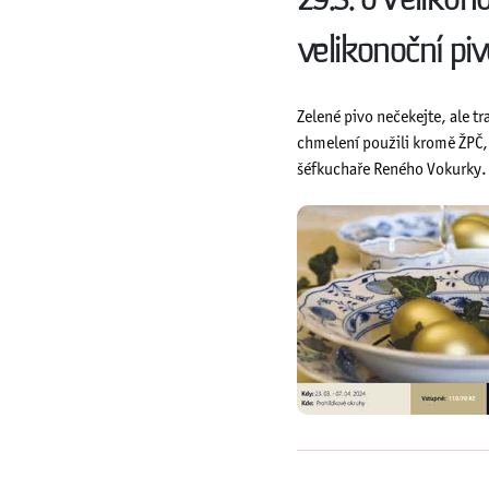
29.3. o Veliko
velikonoční pi
Zelené pivo nečekejte, ale tr
chmelení použili kromě ŽPČ,
šéfkuchaře Reného Vokurky.