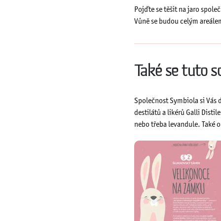
Pojďte se těšit na jaro spole
Vůně se budou celým areálem
Také se tuto s
Společnost Symbiola si Vás 
destilátů a likérů Galli Dist
nebo třeba levandule. Také