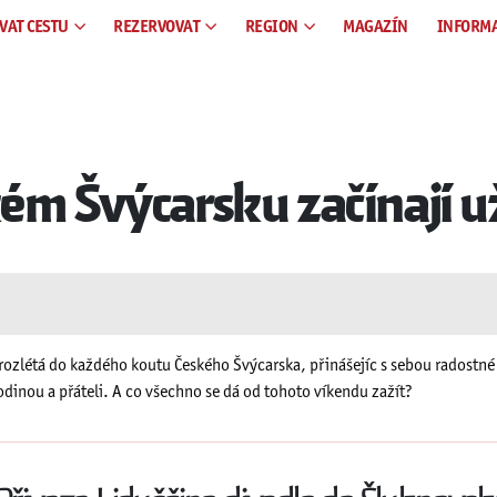
VAT CESTU
REZERVOVAT
REGION
MAGAZÍN
INFORM
ém Švýcarsku začínají u
rozlétá do každého koutu Českého Švýcarska, přinášejíc s sebou radostné 
 rodinou a přáteli. A co všechno se dá od tohoto víkendu zažít?