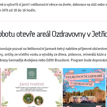
čně a vytvořit si jarní i velikonoční věnce na dveře, dekorace na stůl nebo
 šířit od 10 do 16 hodin.
obotu otevře areál Ozdravovny v Jetřic
dovoluje pozvat na Velikonoční jarmark ketrý nabídne příjemné občerstven
ilery, svíčky ze včelího vosku a výrobky ze dřeva, pískovce, minerálů kůže a
 obrazy Gennadije Avdejeva nebo Edith Bruzdové. Program bude doprováz