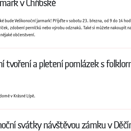
rmark v Chřibské
ibské bude Velikonoční jarmark! Přijďte v sobotu 23. března, od 9 do 14 ho
ajíček, zdobení perníčků nebo výrobu odznaků. Také si můžete nakoupit na
 nějaké občerstvení.
ční tvoření a pletení pomlázek s folkl
domě v Krásné Lípě.
onoční svátky návštěvou zámku v Děčí