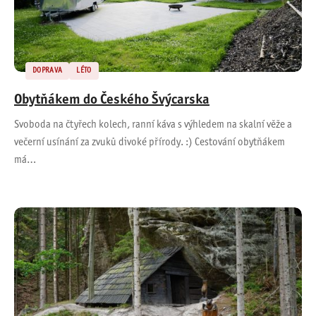
DOPRAVA
LÉTO
Obytňákem do Českého Švýcarska
Svoboda na čtyřech kolech, ranní káva s výhledem na skalní věže a
večerní usínání za zvuků divoké přírody. :) Cestování obytňákem
má…