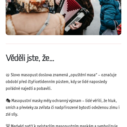
Věděli jste, že…
🥨 Slovo masopust doslova znamená „opuštění masa“ – označuje
období před čtyřicetidenním půstem, kdy se lidé naposledy
pořádně najedli a pobavili.
🎭 Masopustní masky měly ochranný význam – lidé věřili, že hluk,
smích a převleky za zvířata či nadpřirozené bytosti odeženou zimu i
zlé síly.
🐻 Medvěd patří k nejstarším masopustním maskám a symbolizuje