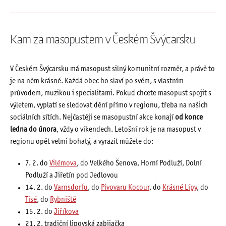
Kam za masopustem v Českém Švýcarsku
V Českém Švýcarsku má masopust silný komunitní rozměr, a právě to
je na něm krásné. Každá obec ho slaví po svém, s vlastním
průvodem, muzikou i specialitami. Pokud chcete masopust spojit s
výletem, vyplatí se sledovat dění přímo v regionu, třeba na našich
sociálních sítích. Nejčastěji se masopustní akce konají
od konce
ledna do února
, vždy o víkendech. Letošní rok je na masopust v
regionu opět velmi bohatý, a vyrazit můžete do:
7. 2. do
Vilémova
, do Velkého Šenova, Horní Podluží, Dolní
Podluží a Jiřetín pod Jedlovou
14. 2. do
Varnsdorfu
, do
Pivovaru Kocour
, do
Krásné Lípy
, do
Tisé
, do
Rybniště
15. 2. do
Jiříkova
21. 2. tradiční lipovská zabijačka