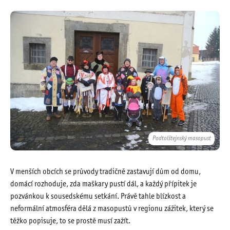
Podtolštejnský masopust
V menších obcích se průvody tradičně zastavují dům od domu,
domácí rozhoduje, zda maškary pustí dál, a každý přípitek je
pozvánkou k sousedskému setkání. Právě tahle blízkost a
neformální atmosféra dělá z masopustů v regionu zážitek, který se
těžko popisuje, to se prostě musí zažít.