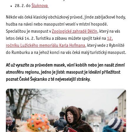
28. 2. do
Šluknova
Někde vás čeká klasický obchůzkový průvod, jinde zabijačkové hody,
hudba na návsi nebo masopustní veselí v místní hospodě.
Specialitou je masopust v
Zoologické zahradě Děčín
, který na vás
letos čeká 14. 2. Turistiku a zábavu můžete spojit také na
12.
ročníku Lužického memoriálu Karla Hofmana
, který vede z Rybniště
do Rumburku a na jehož konci na vás čeká malý turistický masopust.
Ať už vyrazíte za průvodem masek, vůní koblih nebo jen nasát zimní
atmosféru regionu, jedno je jisté: masopust je ideální příležitost
poznat České Švýcarsko z té nejveselejší stránky
.