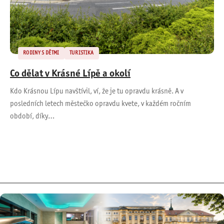
RODINY S DĚTMI
TURISTIKA
Co dělat v Krásné Lípě a okolí
Kdo Krásnou Lípu navštívil, ví, že je tu opravdu krásně. A v
posledních letech městečko opravdu kvete, v každém ročním
období, díky…