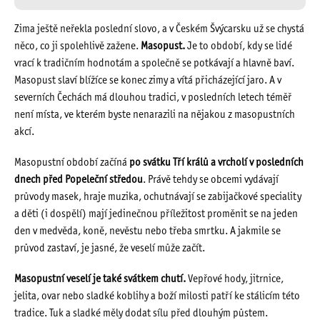
Zima ještě neřekla poslední slovo, a v Českém Švýcarsku už se chystá
něco, co ji spolehlivě zažene.
Masopust.
Je to období, kdy se lidé
vrací k tradičním hodnotám a společně se potkávají a hlavně baví.
Masopust slaví blížíce se konec zimy a vítá přicházející jaro. A v
severních Čechách má dlouhou tradici, v posledních letech téměř
není místa, ve kterém byste nenarazili na nějakou z masopustních
akcí.
Masopustní období začíná
po svátku Tří králů a vrcholí v posledních
dnech před Popeleční středou
. Právě tehdy se obcemi vydávají
průvody masek, hraje muzika, ochutnávají se zabijačkové speciality
a děti (i dospělí) mají jedinečnou příležitost proměnit se na jeden
den v medvěda, koně, nevěstu nebo třeba smrtku. A jakmile se
průvod zastaví, je jasné, že veselí může začít.
Masopustní veselí je také svátkem chutí.
Vepřové hody, jitrnice,
jelita, ovar nebo sladké koblihy a boží milosti patří ke stálicím této
tradice. Tuk a sladké měly dodat sílu před dlouhým půstem.