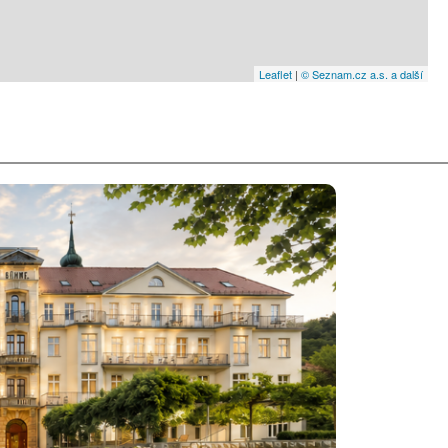
Leaflet
|
© Seznam.cz a.s. a další