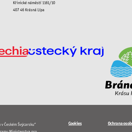
Křinické náměstí 1161/10
407 46 Krásná Lípa
Cookies
Ochrana osob
u v Českém Švýcarsku“
gramu Ministerstva pro