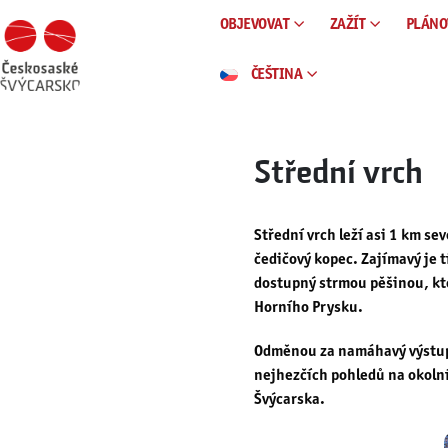
OBJEVOVAT
ZAŽÍT
PLÁNO
ČEŠTINA
Střední vrch
Střední vrch leží asi 1 km s
čedičový kopec. Zajímavý je tí
dostupný strmou pěšinou, kt
Horního Prysku.
Odměnou za namáhavý výstup j
nejhezčích pohledů na okolní
Švýcarska.