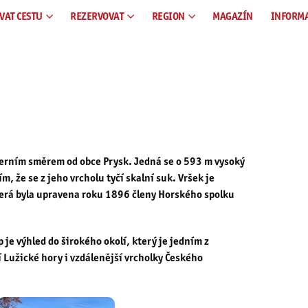
VAT CESTU
REZERVOVAT
REGION
MAGAZÍN
INFORM
everním směrem od obce Prysk. Jedná se o 593 m vysoký
m, že se z jeho vrcholu tyčí skalní suk. Vršek je
erá byla upravena roku 1896 členy Horského spolku
e výhled do širokého okolí, který je jedním z
 Lužické hory i vzdálenější vrcholky Českého