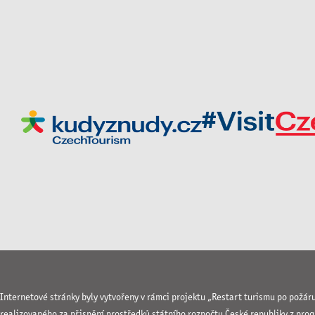
Internetové stránky byly vytvořeny v rámci projektu „Restart turismu po požár
realizovaného za přispění prostředků státního rozpočtu České republiky z pro