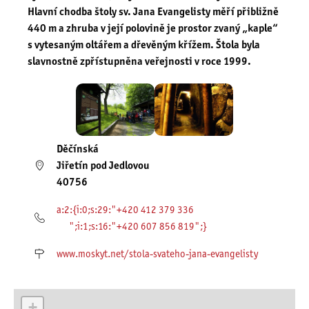
Hlavní chodba štoly sv. Jana Evangelisty měří přibližně
440 m a zhruba v její polovině je prostor zvaný „kaple“
s vytesaným oltářem a dřevěným křížem. Štola byla
slavnostně zpřístupněna veřejnosti v roce 1999.
Děčínská
Jiřetín pod Jedlovou
40756
a:2:{i:0;s:29:"+420 412 379 336
";i:1;s:16:"+420 607 856 819";}
www.moskyt.net/stola-svateho-jana-evangelisty
+