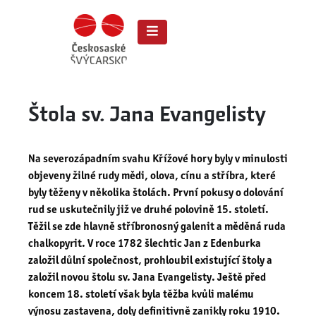
Štola sv. Jana Evangelisty
Na severozápadním svahu Křížové hory byly v minulosti
objeveny žilné rudy mědi, olova, cínu a stříbra, které
byly těženy v několika štolách. První pokusy o dolování
rud se uskutečnily již ve druhé polovině 15. století.
Těžil se zde hlavně stříbronosný galenit a měděná ruda
chalkopyrit. V roce 1782 šlechtic Jan z Edenburka
založil důlní společnost, prohloubil existující štoly a
založil novou štolu sv. Jana Evangelisty. Ještě před
koncem 18. století však byla těžba kvůli malému
výnosu zastavena, doly definitivně zanikly roku 1910.