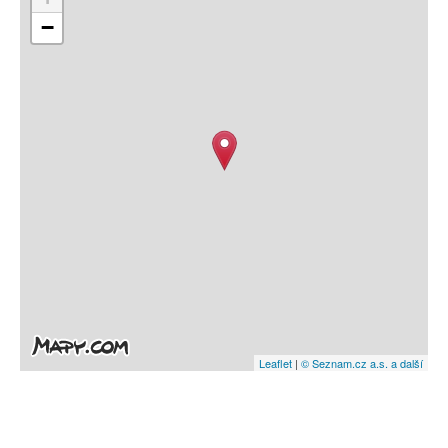
−
Leaflet
|
© Seznam.cz a.s. a další