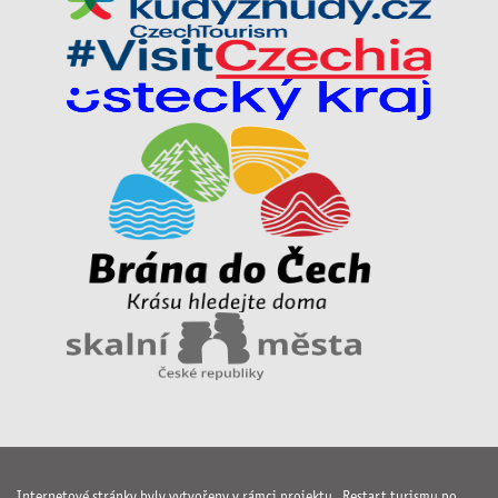
Internetové stránky byly vytvořeny v rámci projektu „Restart turismu po