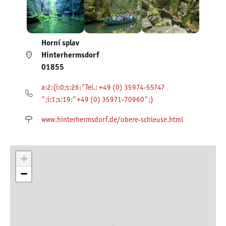
Horní splav
Hinterhermsdorf
01855
a:2:{i:0;s:26:"Tel.: +49 (0) 35974-55747
";i:1;s:19:"+49 (0) 35971-70960";}
www.hinterhermsdorf.de/obere-schleuse.html
+
−