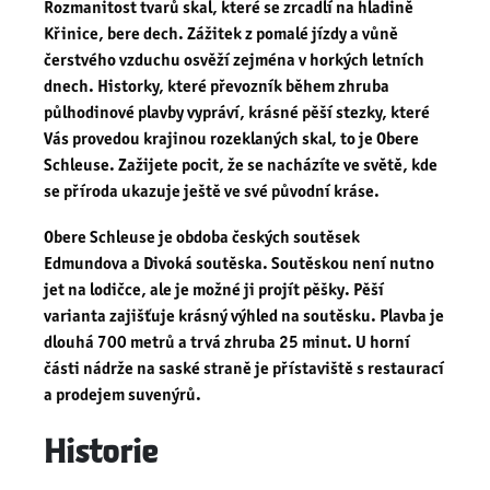
Rozmanitost tvarů skal, které se zrcadlí na hladině
Křinice, bere dech. Zážitek z pomalé jízdy a vůně
čerstvého vzduchu osvěží zejména v horkých letních
dnech. Historky, které převozník během zhruba
půlhodinové plavby vypráví, krásné pěší stezky, které
Vás provedou krajinou rozeklaných skal, to je Obere
Schleuse. Zažijete pocit, že se nacházíte ve světě, kde
se příroda ukazuje ještě ve své původní kráse.
Obere Schleuse je obdoba českých soutěsek
Edmundova a Divoká soutěska. Soutěskou není nutno
jet na lodičce, ale je možné ji projít pěšky. Pěší
varianta zajišťuje krásný výhled na soutěsku. Plavba je
dlouhá 700 metrů a trvá zhruba 25 minut. U horní
části nádrže na saské straně je přístaviště s restaurací
a prodejem suvenýrů.
Historie