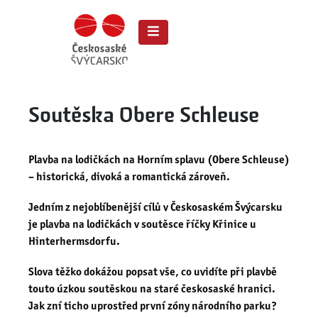
Soutěska Obere Schleuse
Plavba na lodičkách na Horním splavu (Obere Schleuse)
– historická, divoká a romantická zároveň.
Jedním z nejoblíbenější cílů v Českosaském Švýcarsku
je plavba na lodičkách v soutěsce říčky Křinice u
Hinterhermsdorfu.
Slova těžko dokážou popsat vše, co uvidíte při plavbě
touto úzkou soutěskou na staré českosaské hranici.
Jak zní ticho uprostřed první zóny národního parku?