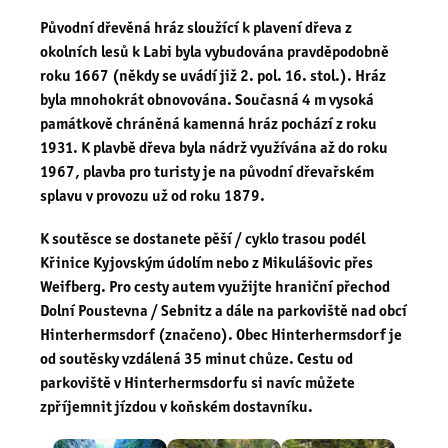
Původní dřevěná hráz sloužící k plavení dřeva z
okolních lesů k Labi byla vybudována pravděpodobně
roku 1667 (někdy se uvádí již 2. pol. 16. stol.). Hráz
byla mnohokrát obnovována. Současná 4 m vysoká
památkově chráněná kamenná hráz pochází z roku
1931. K plavbě dřeva byla nádrž využívána až do roku
1967, plavba pro turisty je na původní dřevařském
splavu v provozu už od roku 1879.
K soutěsce se dostanete pěší / cyklo trasou podél
Křinice Kyjovským údolím nebo z Mikulášovic přes
Weifberg. Pro cesty autem využijte hraniční přechod
Dolní Poustevna / Sebnitz a dále na parkoviště nad obcí
Hinterhermsdorf (značeno). Obec Hinterhermsdorf je
od soutěsky vzdálená 35 minut chůze. Cestu od
parkoviště v Hinterhermsdorfu si navíc můžete
zpříjemnit jízdou v koňském dostavníku.