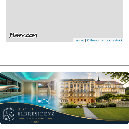
Leaflet
|
© Seznam.cz a.s. a další