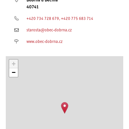
Dobrná u Děčína
40741
+420 734 728 679, +420 775 683 714
starosta@obec-dobrna.cz
www.obec-dobrna.cz
+
−