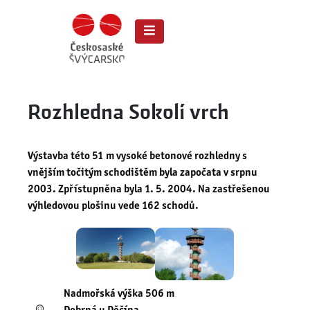
Rozhledna Sokolí vrch
Výstavba této 51 m vysoké betonové rozhledny s
vnějším točitým schodištěm byla započata v srpnu
2003. Zpřístupněna byla 1. 5. 2004. Na zastřešenou
výhledovou plošinu vede 162 schodů.
Nadmořská výška 506 m