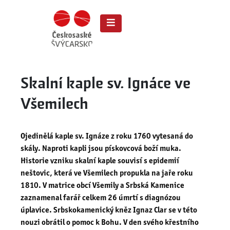
Skalní kaple sv. Ignáce ve
Všemilech
Ojedinělá kaple sv. Ignáze z roku 1760 vytesaná do
skály. Naproti kapli jsou pískovcová boží muka.
Historie vzniku skalní kaple souvisí s epidemií
neštovic, která ve Všemilech propukla na jaře roku
1810. V matrice obcí Všemily a Srbská Kamenice
zaznamenal farář celkem 26 úmrtí s diagnózou
úplavice. Srbskokamenický kněz Ignaz Clar se v této
nouzi obrátil o pomoc k Bohu. V den svého křestního