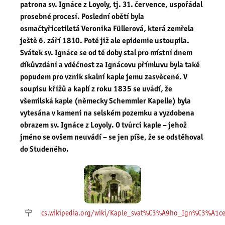
patrona sv. Ignáce z Loyoly, tj. 31. července, uspořádal
prosebné procesí. Poslední obětí byla
osmačtyřicetiletá Veronika Füllerová, která zemřela
ještě 6. září 1810. Poté již ale epidemie ustoupila.
Svátek sv. Ignáce se od té doby stal pro místní dnem
díkůvzdání a vděčnost za Ignácovu přímluvu byla také
popudem pro vznik skalní kaple jemu zasvěcené. V
soupisu křížů a kaplí z roku 1835 se uvádí, že
všemilská kaple (německy Schemmler Kapelle) byla
vytesána v kameni na selském pozemku a vyzdobena
obrazem sv. Ignáce z Loyoly. O tvůrci kaple – jehož
jméno se ovšem neuvádí – se jen píše, že se odstěhoval
do Studeného.
cs.wikipedia.org/wiki/Kaple_svat%C3%A9ho_Ign%C3%A1c