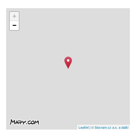
+
−
Leaflet
|
© Seznam.cz a.s. a další