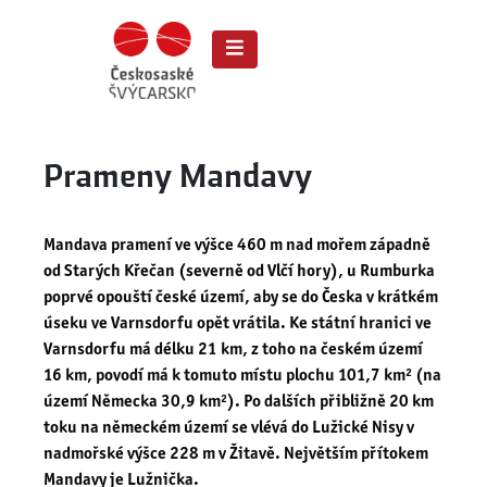
Prameny Mandavy
Mandava pramení ve výšce 460 m nad mořem západně
od Starých Křečan (severně od Vlčí hory), u Rumburka
poprvé opouští české území, aby se do Česka v krátkém
úseku ve Varnsdorfu opět vrátila. Ke státní hranici ve
Varnsdorfu má délku 21 km, z toho na českém území
16 km, povodí má k tomuto místu plochu 101,7 km² (na
území Německa 30,9 km²). Po dalších přibližně 20 km
toku na německém území se vlévá do Lužické Nisy v
nadmořské výšce 228 m v Žitavě. Největším přítokem
Mandavy je Lužnička.