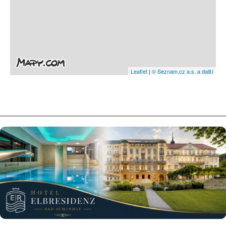
Leaflet
|
© Seznam.cz a.s. a další