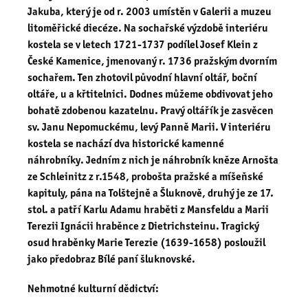
Jakuba, který je od r. 2003 umístěn v Galerii a muzeu
litoměřické diecéze. Na sochařské výzdobě interiéru
kostela se v letech 1721-1737 podílel Josef Klein z
České Kamenice, jmenovaný r. 1736 pražským dvorním
sochařem. Ten zhotovil původní hlavní oltář, boční
oltáře, u a křtitelnici. Dodnes můžeme obdivovat jeho
bohatě zdobenou kazatelnu. Pravý oltářík je zasvěcen
sv. Janu Nepomuckému, levý Panně Marii. V interiéru
kostela se nachází dva historické kamenné
náhrobníky. Jedním z nich je náhrobník kněze Arnošta
ze Schleinitz z r.1548, probošta pražské a míšeňské
kapituly, pána na Tolštejně a Šluknově, druhý je ze 17.
stol. a patří Karlu Adamu hraběti z Mansfeldu a Marii
Terezii Ignácii hraběnce z Dietrichsteinu. Tragický
osud hraběnky Marie Terezie (1639-1658) posloužil
jako předobraz Bílé paní šluknovské.
Nehmotné kulturní dědictví: