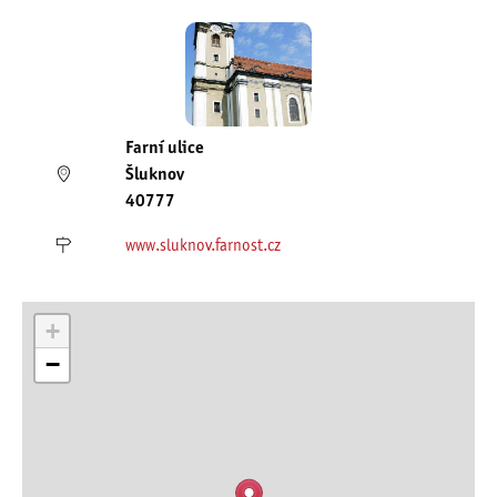
Farní ulice
Šluknov
40777
www.sluknov.farnost.cz
+
−