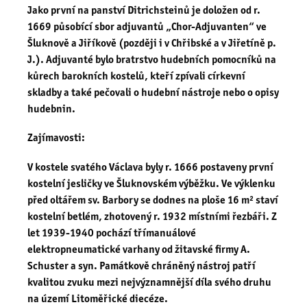
Jako první na panství Ditrichsteinů je doložen od r.
1669 působící sbor adjuvantů „Chor-Adjuvanten“ ve
Šluknově a Jiříkově (později i v Chřibské a v Jiřetíně p.
J.). Adjuvanté bylo bratrstvo hudebních pomocníků na
kůrech barokních kostelů, kteří zpívali církevní
skladby a také pečovali o hudební nástroje nebo o opisy
hudebnin.
Zajímavosti:
V kostele svatého Václava byly r. 1666 postaveny první
kostelní jesličky ve Šluknovském výběžku. Ve výklenku
před oltářem sv. Barbory se dodnes na ploše 16 m² staví
kostelní betlém, zhotovený r. 1932 místními řezbáři. Z
let 1939-1940 pochází třímanuálové
elektropneumatické varhany od žitavské firmy A.
Schuster a syn. Památkově chráněný nástroj patří
kvalitou zvuku mezi nejvýznamnější díla svého druhu
na území Litoměřické diecéze.