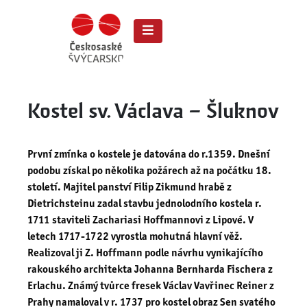
Kostel sv. Václava – Šluknov
První zmínka o kostele je datována do r.1359. Dnešní
podobu získal po několika požárech až na počátku 18.
století. Majitel panství Filip Zikmund hrabě z
Dietrichsteinu zadal stavbu jednolodního kostela r.
1711 staviteli Zachariasi Hoffmannovi z Lipové. V
letech 1717-1722 vyrostla mohutná hlavní věž.
Realizoval ji Z. Hoffmann podle návrhu vynikajícího
rakouského architekta Johanna Bernharda Fischera z
Erlachu. Známý tvůrce fresek Václav Vavřinec Reiner z
Prahy namaloval v r. 1737 pro kostel obraz Sen svatého