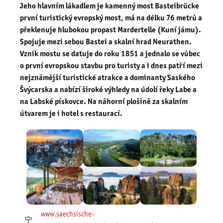
Jeho hlavním lákadlem je kamenný most Basteibrücke
první turistický evropský most, má na délku 76 metrů a
překlenuje hlubokou propast Mardertelle (Kuní jámu).
Spojuje mezi sebou Bastei a skalní hrad Neurathen.
Vznik mostu se datuje do roku 1851 a jednalo se vůbec
o první evropskou stavbu pro turisty a i dnes patří mezi
nejznámější turistické atrakce a dominanty Saského
Švýcarska a nabízí široké výhledy na údolí řeky Labe a
na Labské pískovce. Na náhorní plošině za skalním
útvarem je i hotel s restaurací.
www.saechsische-