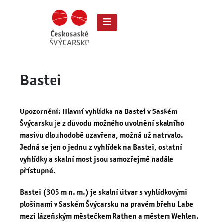
Bastei
Upozornění: Hlavní vyhlídka na Bastei v Saském
Švýcarsku je z důvodu možného uvolnění skalního
masivu dlouhodobě uzavřena, možná už natrvalo.
Jedná se jen o jednu z vyhlídek na Bastei, ostatní
vyhlídky a skalní most jsou samozřejmě nadále
přístupné.
Bastei (305 m n. m.) je skalní útvar s vyhlídkovými
plošinami v Saském Švýcarsku na pravém břehu Labe
mezi lázeňským městečkem Rathen a městem Wehlen.