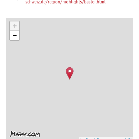
schweiz.de/region/highlights/bastei.html
+
−