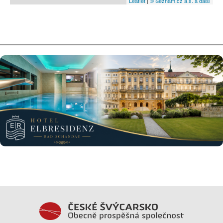
Leaflet
|
© Seznam.cz a.s. a další