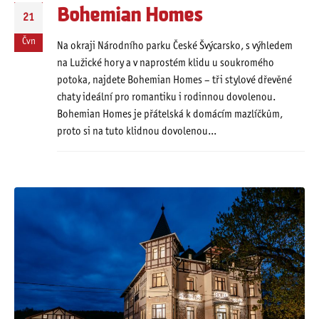
Bohemian Homes
21
Čvn
Na okraji Národního parku České Švýcarsko, s výhledem
na Lužické hory a v naprostém klidu u soukromého
potoka, najdete Bohemian Homes – tři stylové dřevěné
chaty ideální pro romantiku i rodinnou dovolenou.
Bohemian Homes je přátelská k domácím mazlíčkům,
proto si na tuto klidnou dovolenou...