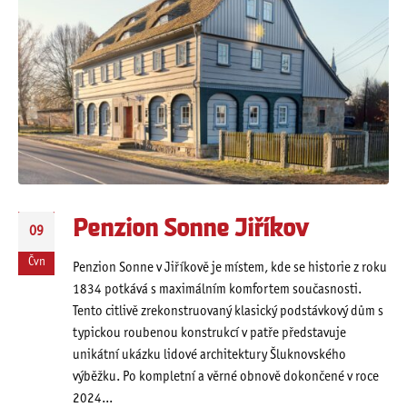
Penzion Sonne Jiříkov
09
Čvn
Penzion Sonne v Jiříkově je místem, kde se historie z roku
1834 potkává s maximálním komfortem současnosti.
Tento citlivě zrekonstruovaný klasický podstávkový dům s
typickou roubenou konstrukcí v patře představuje
unikátní ukázku lidové architektury Šluknovského
výběžku. Po kompletní a věrné obnově dokončené v roce
2024...