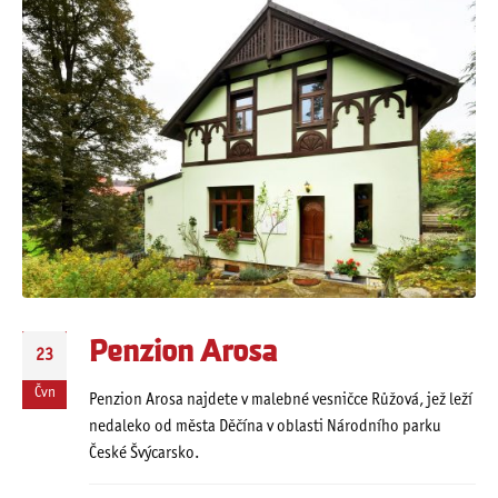
Penzion Arosa
23
Čvn
Penzion Arosa najdete v malebné vesničce Růžová, jež leží
nedaleko od města Děčína v oblasti Národního parku
České Švýcarsko.