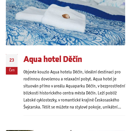
Aqua hotel Děčín
23
Čvn
Objevte kouzlo Aqua hotelu Děčín, ideální destinaci pro
rodinnou dovolenou a relaxační pobyt. Aqua hotel je
situován přímo v areálu Aquaparku Děčín, v bezprostřední
blízkosti historického centra města Děčín. Leží poblíž
Labské cyklostezky, v romantické krajině Českosaského
Švýcarska. Těšit se můžete na stylové pokoje, unikátní...