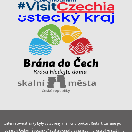
Internetové stránky byly vytvořeny v rámci projektu „Restart turismu po
požáru v Českém Švýcarsku“ realizovaného za přispění prostředků státního