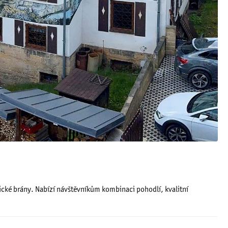
ické brány. Nabízí návštěvníkům kombinaci pohodlí, kvalitní