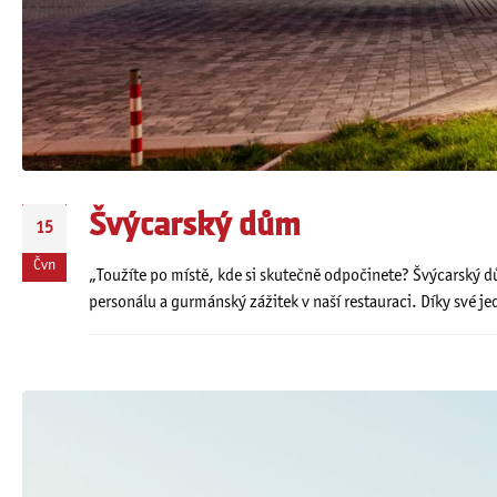
Švýcarský dům
15
Čvn
„Toužíte po místě, kde si skutečně odpočinete? Švýcarský d
personálu a gurmánský zážitek v naší restauraci. Díky své j