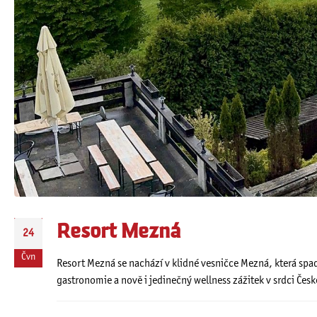
Resort Mezná
24
Čvn
Resort Mezná se nachází v klidné vesničce Mezná, která spa
gastronomie a nově i jedinečný wellness zážitek v srdci Čes