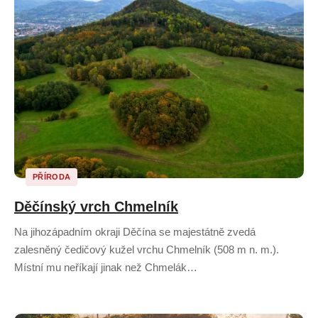
PŘÍRODA
Děčínský vrch Chmelník
Na jihozápadním okraji Děčína se majestátně zvedá
zalesněný čedičový kužel vrchu Chmelník (508 m n. m.).
Místní mu neříkají jinak než Chmelák…