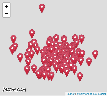
+
−
Leaflet
|
© Seznam.cz a.s. a další