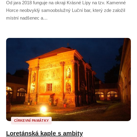
Od jara 2018 funguje na okraji Krásné Lípy na tzv. Kamenné
Horce neobvyklý samoobslužný Luční bar, který zde založil
místní nadšenec a…
CÍRKEVNÍ PAMÁTKY
Loretánská kaple s ambity