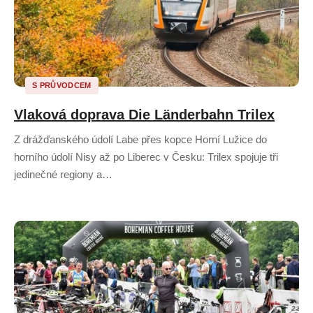
S PRŮVODCEM
Vlaková doprava Die Länderbahn Trilex
Z drážďanského údolí Labe přes kopce Horní Lužice do
horního údolí Nisy až po Liberec v Česku: Trilex spojuje tři
jedinečné regiony a…