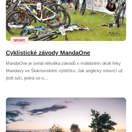
SPORT
Cyklistické závody MandaOne
MandaOne je seriál několika závodů v malebném okolí řeky
Mandavy ve Šluknovském výběžku. Jak anglicky mluvící už
jistě tuší, jedná se o…