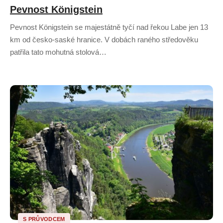
Pevnost Königstein
Pevnost Königstein se majestátně tyčí nad řekou Labe jen 13
km od česko-saské hranice. V dobách raného středověku
patřila tato mohutná stolová…
S PRŮVODCEM