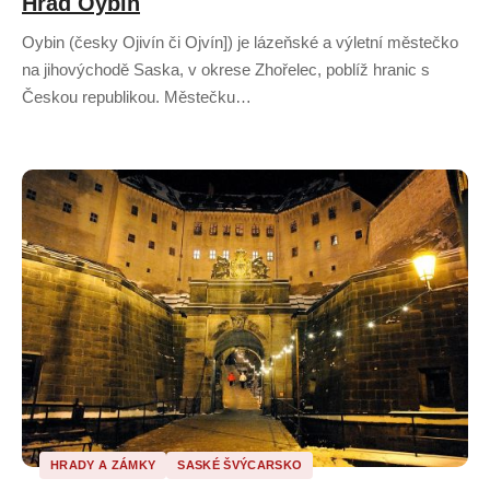
Hrad Oybin
Oybin (česky Ojivín či Ojvín]) je lázeňské a výletní městečko
na jihovýchodě Saska, v okrese Zhořelec, poblíž hranic s
Českou republikou. Městečku…
HRADY A ZÁMKY
SASKÉ ŠVÝCARSKO