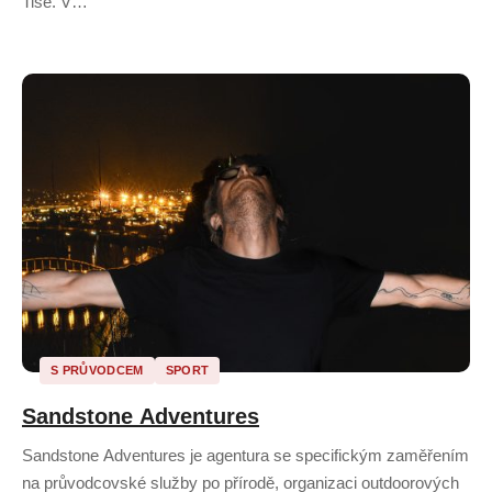
Tisé. V…
S PRŮVODCEM
SPORT
Sandstone Adventures
Sandstone Adventures je agentura se specifickým zaměřením
na průvodcovské služby po přírodě, organizaci outdoorových