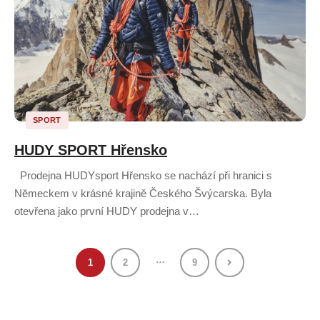
SPORT
HUDY SPORT Hřensko
Prodejna HUDYsport Hřensko se nachází při hranici s
Německem v krásné krajině Českého Švýcarska. Byla
otevřena jako první HUDY prodejna v…
…
1
2
9