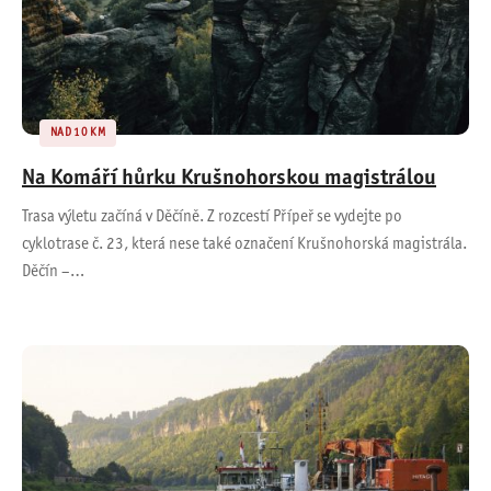
NAD 10 KM
Na Komáří hůrku Krušnohorskou magistrálou
Trasa výletu začíná v Děčíně. Z rozcestí Přípeř se vydejte po
cyklotrase č. 23, která nese také označení Krušnohorská magistrála.
Děčín –…