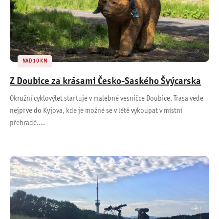
NAD 10 KM
Z Doubice za krásami Česko-Saského Švýcarska
Okružní cyklovýlet startuje v malebné vesničce Doubice. Trasa vede
nejprve do Kyjova, kde je možné se v létě vykoupat v místní
přehradě.…