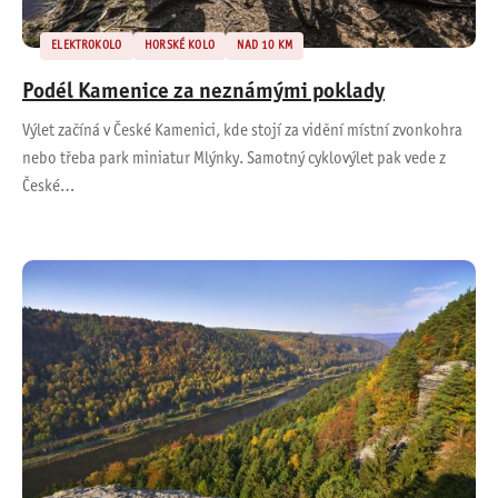
ELEKTROKOLO
HORSKÉ KOLO
NAD 10 KM
Podél Kamenice za neznámými poklady
Výlet začíná v České Kamenici, kde stojí za vidění místní zvonkohra
nebo třeba park miniatur Mlýnky. Samotný cyklovýlet pak vede z
České…