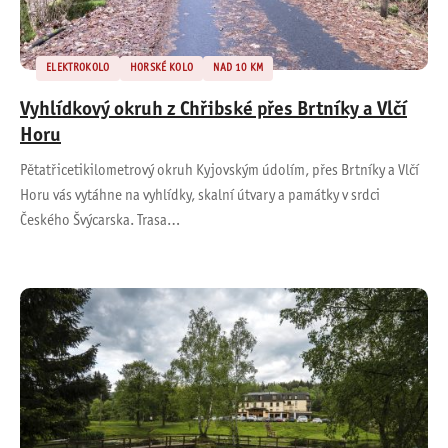
ELEKTROKOLO
HORSKÉ KOLO
NAD 10 KM
Vyhlídkový okruh z Chřibské přes Brtníky a Vlčí
Horu
Pětatřicetikilometrový okruh Kyjovským údolím, přes Brtníky a Vlčí
Horu vás vytáhne na vyhlídky, skalní útvary a památky v srdci
Českého Švýcarska. Trasa…