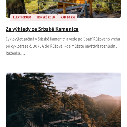
ELEKTROKOLO
HORSKÉ KOLO
NAD 10 KM
Za výhledy ze Srbské Kamenice
Cyklovýlet začíná v Srbské Kamenici a vede po úpatí Růžového vrchu
po cyklotrase č. 3076A do Růžové, kde můžete navštívit rozhlednu
Růženka.…