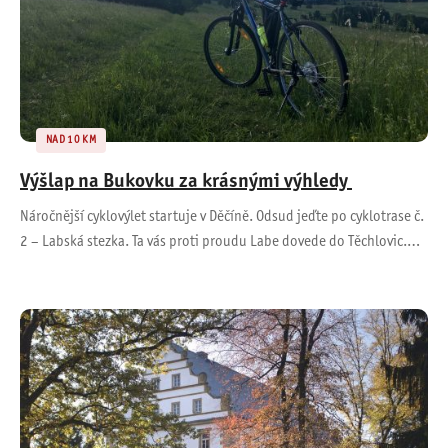
NAD 10 KM
Výšlap na Bukovku za krásnými výhledy
Náročnější cyklovýlet startuje v Děčíně. Odsud jeďte po cyklotrase č.
2 – Labská stezka. Ta vás proti proudu Labe dovede do Těchlovic.…