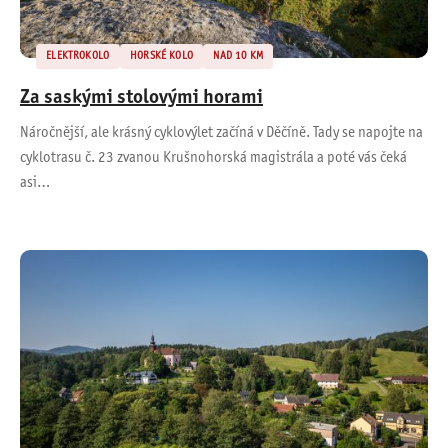
ELEKTROKOLO
HORSKÉ KOLO
NAD 10 KM
Za saskými stolovými horami
Náročnější, ale krásný cyklovýlet začíná v Děčíně. Tady se napojte na
cyklotrasu č. 23 zvanou Krušnohorská magistrála a poté vás čeká
asi…