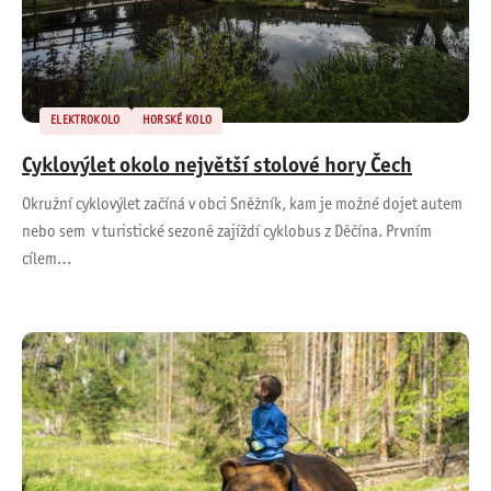
ELEKTROKOLO
HORSKÉ KOLO
Cyklovýlet okolo největší stolové hory Čech
Okružní cyklovýlet začíná v obci Sněžník, kam je možné dojet autem
nebo sem v turistické sezoně zajíždí cyklobus z Děčína. Prvním
cílem…