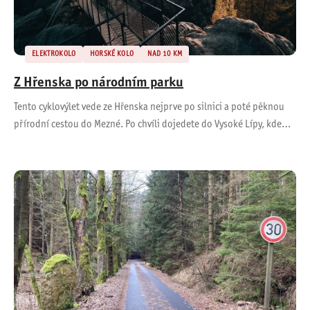
ELEKTROKOLO
HORSKÉ KOLO
NAD 10 KM
Z Hřenska po národním parku
Tento cyklovýlet vede ze Hřenska nejprve po silnici a poté pěknou
přírodní cestou do Mezné. Po chvíli dojedete do Vysoké Lípy, kde…