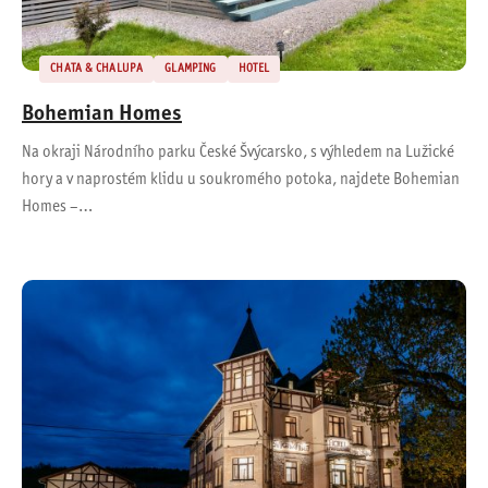
CHATA & CHALUPA
GLAMPING
HOTEL
Bohemian Homes
Na okraji Národního parku České Švýcarsko, s výhledem na Lužické
hory a v naprostém klidu u soukromého potoka, najdete Bohemian
Homes –…