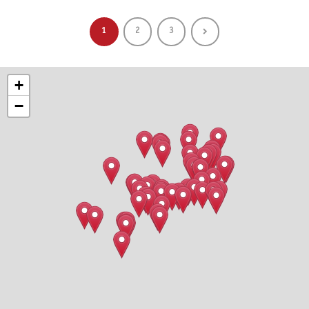
1
2
3
+
−