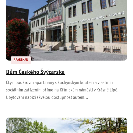
APARTMÁN
Dům Českého Švýcarska
Čtyři podkrovní apartmány s kuchyňským koutem a vlastním
sociálním zařízením přímo na Křinickém náměstí v Krásné Lípě.
Ubytování nabízí skvělou dostupnost autem…