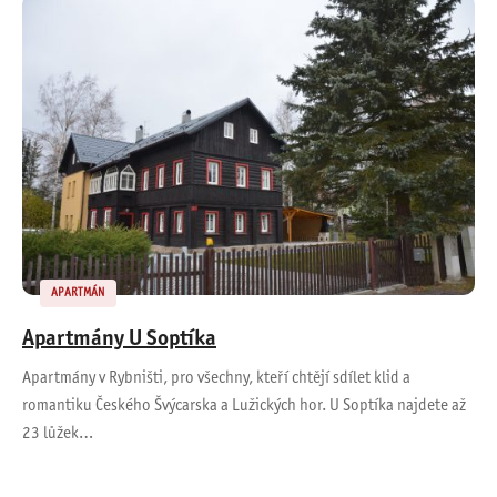
APARTMÁN
Apartmány U Soptíka
Apartmány v Rybništi, pro všechny, kteří chtějí sdílet klid a
romantiku Českého Švýcarska a Lužických hor. U Soptíka najdete až
23 lůžek…