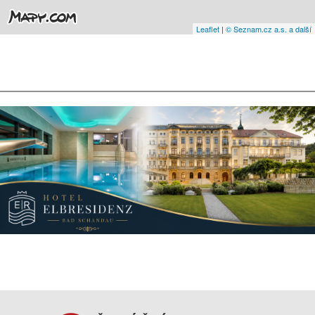
Leaflet
|
© Seznam.cz a.s. a další