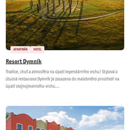
APARTMÁN
HOTEL
Resort Dymník
Tradice, chuť a atmosféra na úpatí legendárního vrchu! Stylová a
útulná restaurace Dymník je zasazena do malebného prostředí na
úpatí stejnojmenného vrchu…