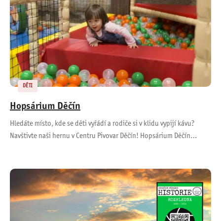
DĚTI
Hopsárium Děčín
Hledáte místo, kde se děti vyřádí a rodiče si v klidu vypijí kávu?
Navštivte naši hernu v Centru Pivovar Děčín! Hopsárium Děčín…