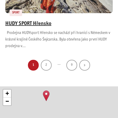
SPORT
HUDY SPORT Hřensko
Prodejna HUDYsport Hřensko se nachází při hranici s Německem v
krásné krajině Českého Švýcarska. Byla otevřena jako první HUDY
prodejna v…
…
1
2
9
+
−