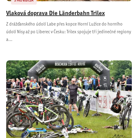
S PRŮVODCEM
Vlaková doprava Die Länderbahn Trilex
Z drážďanského údolí Labe přes kopce Horní Lužice do horního
údolí Nisy až po Liberec v Česku: Trilex spojuje tři jedinečné regiony
a…