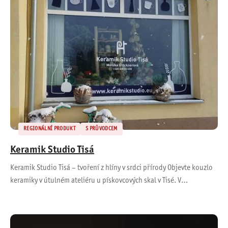
REGIONÁLNÍ PRODUKT
S PRŮVODCEM
Keramik Studio Tisá
Keramik Studio Tisá – tvoření z hlíny v srdci přírody Objevte kouzlo
keramiky v útulném ateliéru u pískovcových skal v Tisé. V…