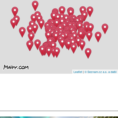
Leaflet
|
© Seznam.cz a.s. a další