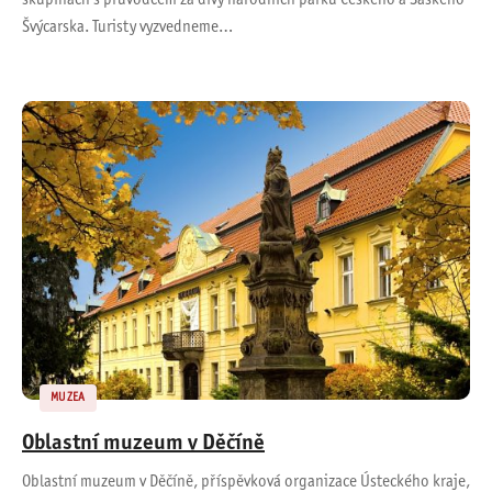
skupinách s průvodcem za divy národních parků Českého a Saského
Švýcarska. Turisty vyzvedneme…
MUZEA
Oblastní muzeum v Děčíně
Oblastní muzeum v Děčíně, příspěvková organizace Ústeckého kraje,