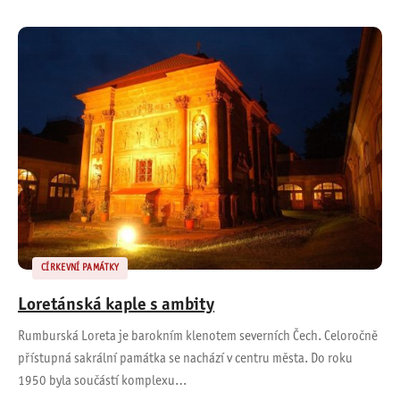
CÍRKEVNÍ PAMÁTKY
Loretánská kaple s ambity
Rumburská Loreta je barokním klenotem severních Čech. Celoročně
přístupná sakrální památka se nachází v centru města. Do roku
1950 byla součástí komplexu…