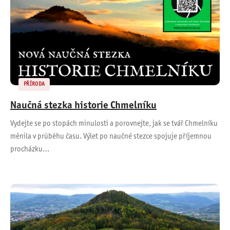
PŘÍRODA
Naučná stezka historie Chmelníku
Vydejte se po stopách minulosti a porovnejte, jak se tvář Chmelníku
měnila v průběhu času. Výlet po naučné stezce spojuje příjemnou
procházku…