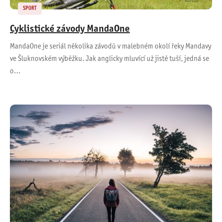
SPORT
Cyklistické závody MandaOne
MandaOne je seriál několika závodů v malebném okolí řeky Mandavy
ve Šluknovském výběžku. Jak anglicky mluvící už jistě tuší, jedná se
o…