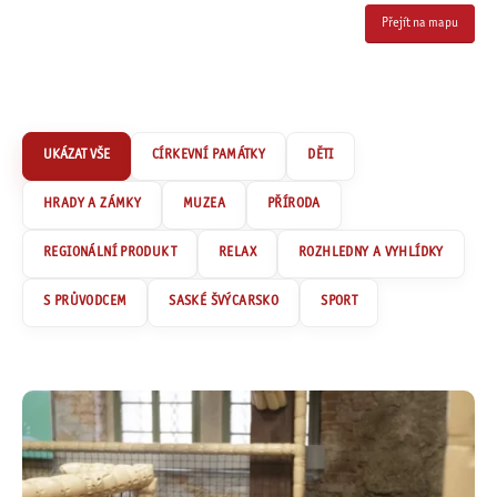
Přejít na mapu
CÍRKEVNÍ PAMÁTKY
DĚTI
HRADY A ZÁMKY
MUZEA
PŘÍRODA
REGIONÁLNÍ PRODUKT
RELAX
ROZHLEDNY A VYHLÍDKY
S PRŮVODCEM
SASKÉ ŠVÝCARSKO
SPORT