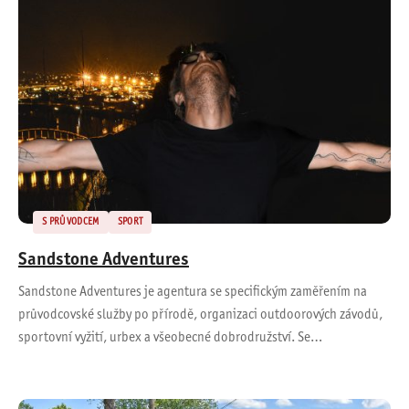
S PRŮVODCEM
SPORT
Sandstone Adventures
Sandstone Adventures je agentura se specifickým zaměřením na
průvodcovské služby po přírodě, organizaci outdoorových závodů,
sportovní vyžití, urbex a všeobecné dobrodružství. Se…