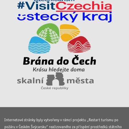
Internetové stránky byly vytvořeny v rámci projektu „Restart turismu po
požáru v Českém Švýcarsku“ realizovaného za přispění prostředků státního