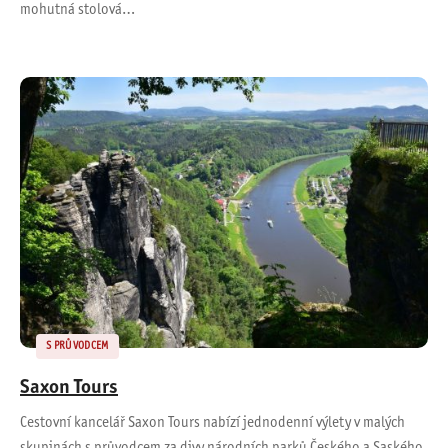
mohutná stolová…
S PRŮVODCEM
Saxon Tours
Cestovní kancelář Saxon Tours nabízí jednodenní výlety v malých