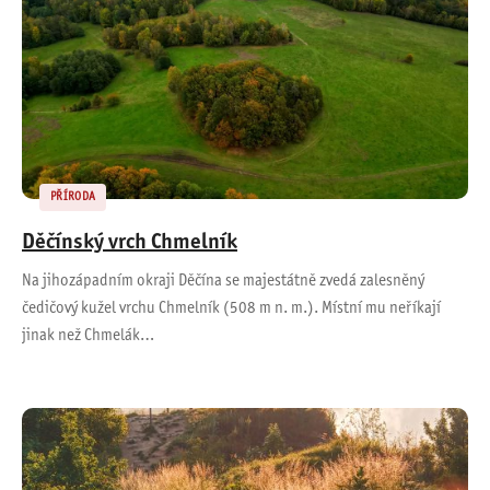
PŘÍRODA
Děčínský vrch Chmelník
Na jihozápadním okraji Děčína se majestátně zvedá zalesněný
čedičový kužel vrchu Chmelník (508 m n. m.). Místní mu neříkají
jinak než Chmelák…