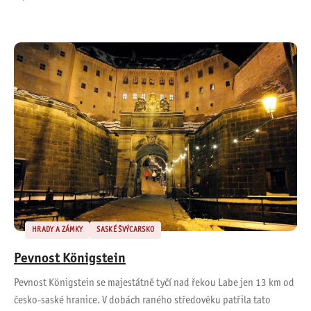
HRADY A ZÁMKY
SASKÉ ŠVÝCARSKO
Pevnost Königstein
Pevnost Königstein se majestátně tyčí nad řekou Labe jen 13 km od
česko-saské hranice. V dobách raného středověku patřila tato