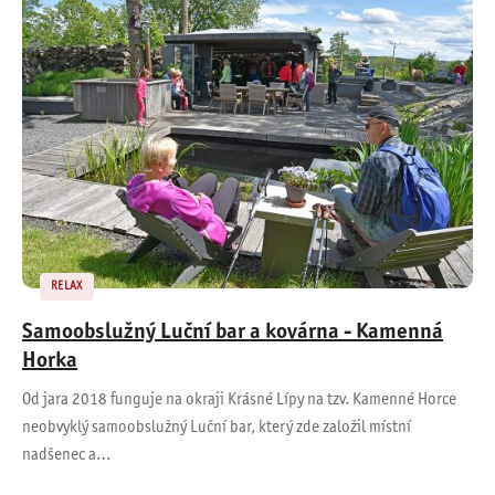
RELAX
Samoobslužný Luční bar a kovárna - Kamenná
Horka
Od jara 2018 funguje na okraji Krásné Lípy na tzv. Kamenné Horce
neobvyklý samoobslužný Luční bar, který zde založil místní
nadšenec a…