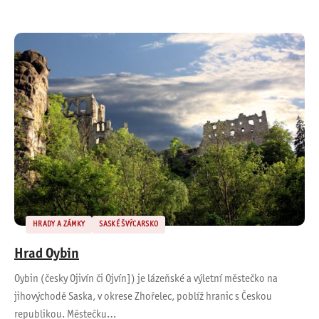
HRADY A ZÁMKY
SASKÉ ŠVÝCARSKO
Hrad Oybin
Oybin (česky Ojivín či Ojvín]) je lázeňské a výletní městečko na
jihovýchodě Saska, v okrese Zhořelec, poblíž hranic s Českou
republikou. Městečku…