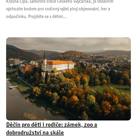
Krásná Lípa, samotné srdce Českého Švýcarska, je ideálním
výchozím bodem pro rodinný výlet plný objevování, her a
odpočinku. Projděte se s dětmi…
Děčín pro děti i rodiče: zámek, zoo a
dobrodružství na skále