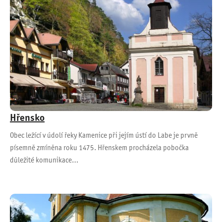
Hřensko
Obec ležící v údolí řeky Kamenice při jejím ústí do Labe je prvně
písemně zmíněna roku 1475. Hřenskem procházela pobočka
důležité komunikace…