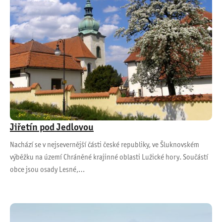
Jiřetín pod Jedlovou
Nachází se v nejsevernější části české republiky, ve Šluknovském
výběžku na území Chráněné krajinné oblasti Lužické hory. Součástí
obce jsou osady Lesné,…