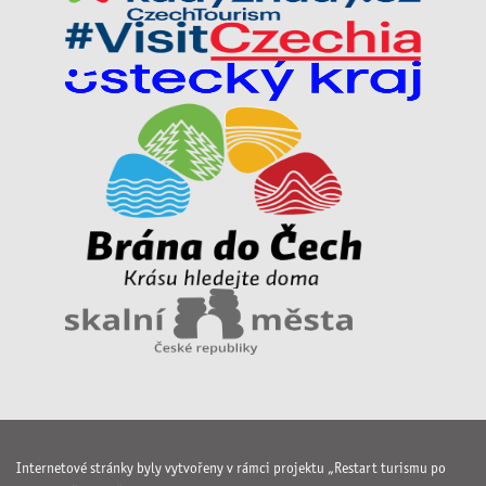
Internetové stránky byly vytvořeny v rámci projektu „Restart turismu po