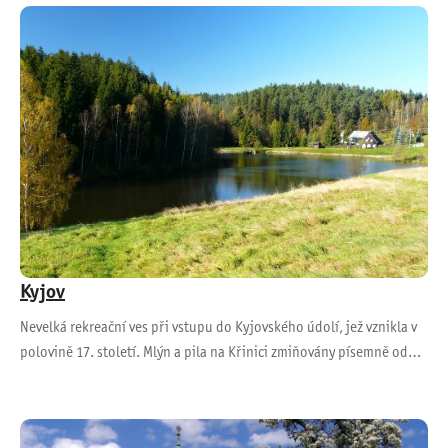
Kyjov
Nevelká rekreační ves při vstupu do Kyjovského údolí, jež vznikla v
polovině 17. století. Mlýn a pila na Křinici zmiňovány písemně od…