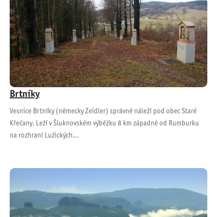
Brtníky
Vesnice Brtníky (německy Zeidler) správně náleží pod obec Staré
Křečany. Leží v Šluknovském výběžku 8 km západně od Rumburku
na rozhraní Lužických…