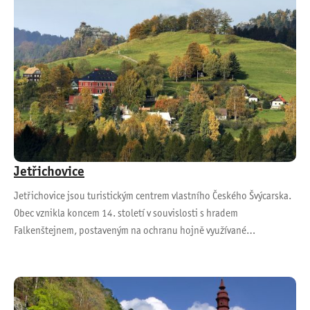
Jetřichovice
Jetřichovice jsou turistickým centrem vlastního Českého Švýcarska.
Obec vznikla koncem 14. století v souvislosti s hradem
Falkenštejnem, postaveným na ochranu hojně využívané…