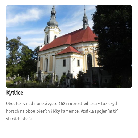
Kytlice
Obec leží v nadmořské výšce 462m uprostřed lesů v Lužických
horách na obou březích říčky Kamenice. Vznikla spojením tří
starších obcí a…