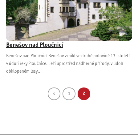
Benešov nad Ploučnicí
Benešov nad Ploučnicí Benešov vznikl ve druhé polovině 13. století
v údolí řeky Ploučnice. Leží uprostřed nádherné přírody, v údolí
obklopeném lesy…
1
2